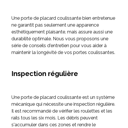
Meuble d'angle
Une porte de placard coulissante bien entretenue
Inspirez-vous du catalogue
ne garantit pas seulement une apparence
Personnalisez nos modèles pour créer le meuble qui vous
esthétiquement plaisante, mais assure aussi une
ressemble.
durabilité optimale. Nous vous proposons une
série de conseils d'entretien pour vous aider à
maintenir la longévité de vos portes coulissantes.
Inspection régulière
Une porte de placard coulissante est un système
mécanique qui nécessite une inspection régulière.
Il est recommandé de vérifier les roulettes et les
rails tous les six mois. Les débris peuvent
s'accumuler dans ces zones et rendre le