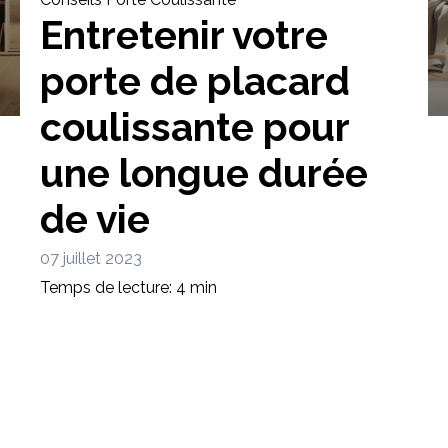
Entretenir votre
porte de placard
coulissante pour
Bibliothèque
Meuble tv
Dressing
une longue durée
de vie
07 juillet 2023
Temps de lecture: 4 min
Claustra
Portes
Meuble bas
Coulissantes