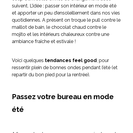
suivent. L’idée : passer son intérieur en mode été
et apporter un peu d’ensoleillement dans nos vies
Meuble d'angle
quotidiennes. A présent on troque le pull contre le
Inspirez-vous du catalogue
maillot de bain, le chocolat chaud contre le
Personnalisez nos modèles pour créer le meuble qui vous
mojito et les intérieurs chaleureux contre une
ressemble.
ambiance fraîche et estivale !
Voici quelques
tendances feel good
, pour
ressentir plein de bonnes ondes pendant l’été (et
repartir du bon pied pour la rentrée).
Passez votre bureau en mode
été