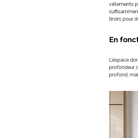
vêtements pl
suffisamment
tiroirs pour 
En fonc
L'espace don
profondeur q
profond, mais