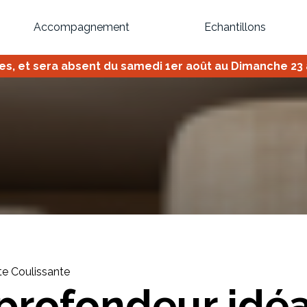
Accompagnement
Echantillons
 et sera absent du samedi 1er août au Dimanche 23 ao
Inspirez-vous du catalogue
Personnalisez nos modèles pour créer le meuble qui vous ressemble
Bibliothèque
Meuble tv
Dressing
Claustra
OU
te Coulissante
profondeur idé
Créez votre projet de A à Z
Retrouvez vos proj