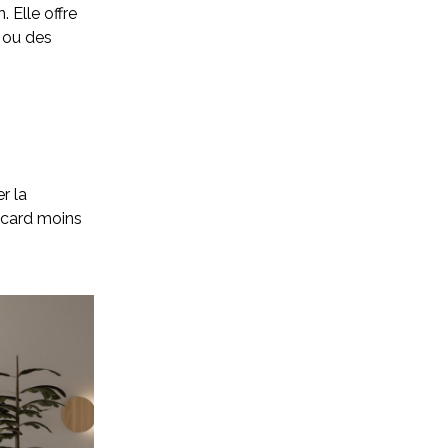
 Elle offre
s ou des
r la
acard moins