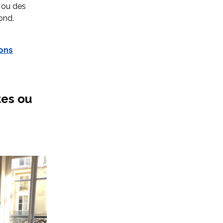
 ou des
ond.
ons
tes ou