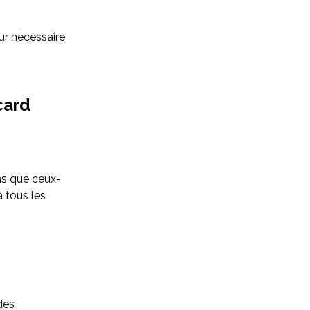
eur nécessaire
card
ns que ceux-
 tous les
des