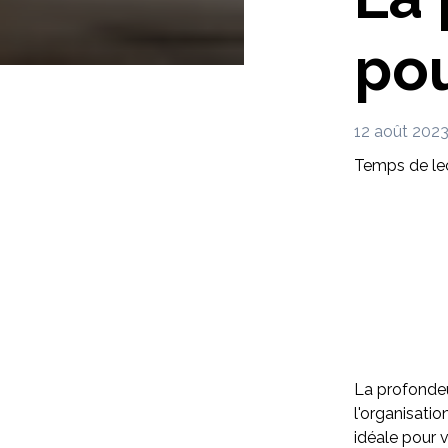
pou
12 août 202
Temps de lec
La profondeur
l'organisatio
idéale pour 