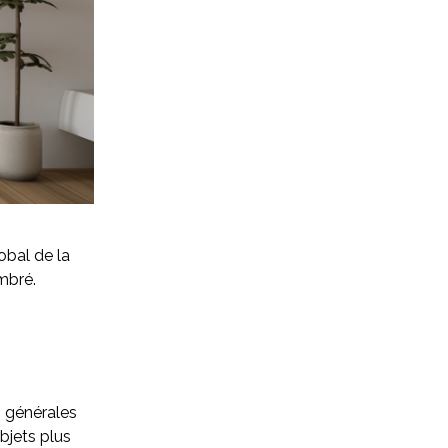
obal de la
mbré.
 générales
bjets plus