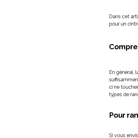
Dans cet arti
pour un cint
Compren
En général, 
suffisamment
ci ne touche
types de ran
Pour ra
Si vous envi