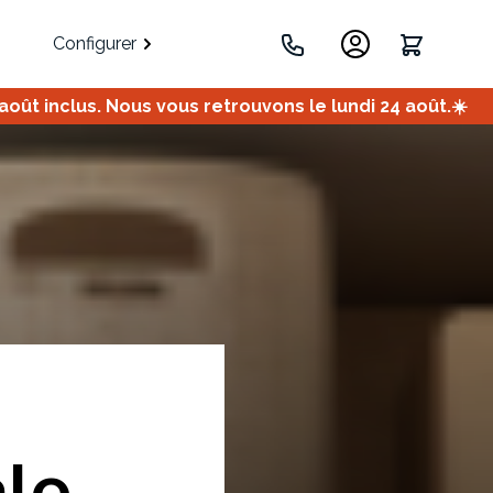
Configurer
ût inclus. Nous vous retrouvons le lundi 24 août.☀️
.
Portes
Meuble bas
Meuble d'angle
Coulissantes
ale
ets