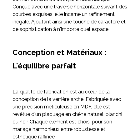
Conçue avec une traverse horizontale suivant des
courbes exquises, elle incarne un raffinement
Meuble d'angle
inégalé. Ajoutant ainsi une touche de caractère et
Inspirez-vous du catalogue
de sophistication à n'importe quel espace.
Personnalisez nos modèles pour créer le meuble qui vous
ressemble.
Conception et Matériaux :
L'équilibre parfait
La qualité de fabrication est au cœur de la
conception de la verrière arche. Fabriquée avec
une précision méticuleuse en MDF, elle est
revêtue d'un plaquage en chêne naturel, blanchi
ou noir. Chaque élément est choisi pour son
mariage harmonieux entre robustesse et
esthétique raffinée.