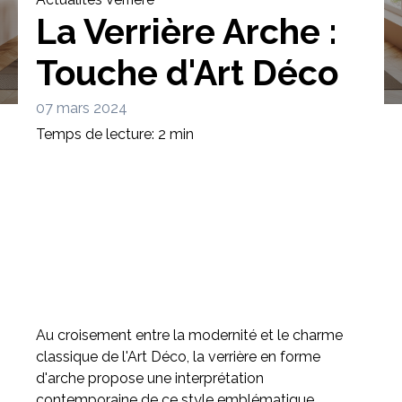
La Verrière Arche :
Touche d'Art Déco
07 mars 2024
Bibliothèque
Meuble tv
Dressing
Temps de lecture: 2 min
Claustra
Portes
Meuble bas
Coulissantes
Au croisement entre la modernité et le charme
classique de l'Art Déco, la verrière en forme
d'arche propose une interprétation
contemporaine de ce style emblématique.