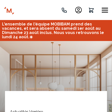
L'ensemble de l'équipe MOBIBAM prend des
Créez votre projet de A à Z
vacances, et sera absent du samedi 1er août au
Dimanche 23 août inclus. Nous vous retrouvons le
lundi 24 août.☀️
Retrouvez vos projets
Imaginez et concevez un meuble 100% unique.
OU
Bureau
Tous
Verrière
Actualités Verrière