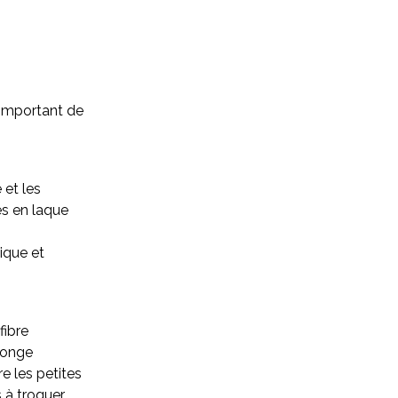
ès important de
 et les
es en laque
tique et
fibre
éponge
e les petites
s à troquer