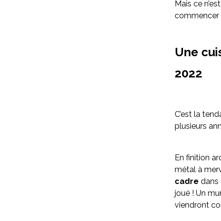
Mais ce n’es
commencer pa
Une cuis
2022
C’est la ten
plusieurs an
En finition a
métal à merv
cadre
dans 
joué ! Un mu
viendront co