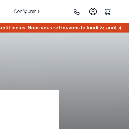
Configurer
ût inclus. Nous vous retrouvons le lundi 24 août.☀️
.
Portes
Meuble bas
Meuble d'angle
Coulissantes
ets