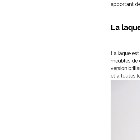
apportant de
La laqu
La laque est
meubles de c
version brill
et à toutes l