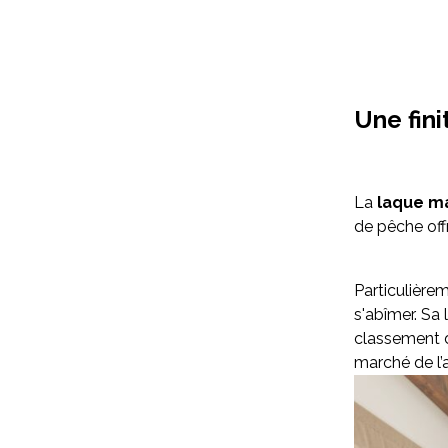
Une fin
La
laque m
de pêche offr
Particulière
s'abîmer. Sa 
classement
marché de l