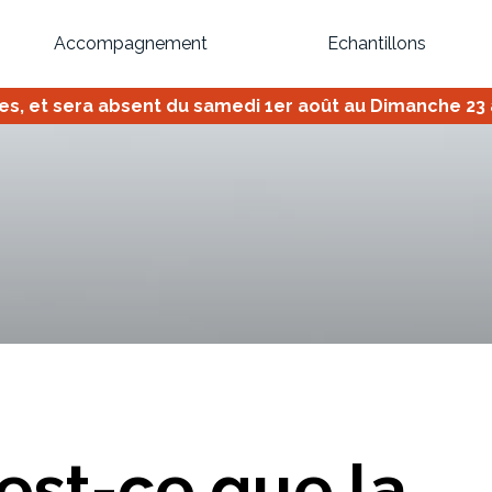
Accompagnement
Echantillons
 et sera absent du samedi 1er août au Dimanche 23 ao
Inspirez-vous du catalogue
Personnalisez nos modèles pour créer le meuble qui vous ressemble
Bibliothèque
Meuble tv
Dressing
Claustra
OU
est-ce que la
Créez votre projet de A à Z
Retrouvez vos proj