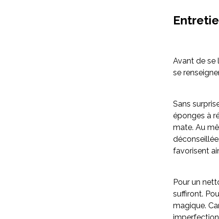
Entretie
Avant de se 
se renseigner 
Sans surprise
éponges à ré
mate. Au même
déconseillées
favorisent ai
Pour un nett
suffiront. P
magique. Car 
imperfection