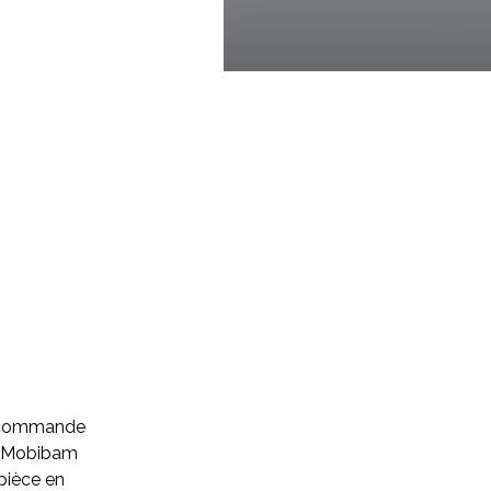
la commande
 : Mobibam
 pièce en