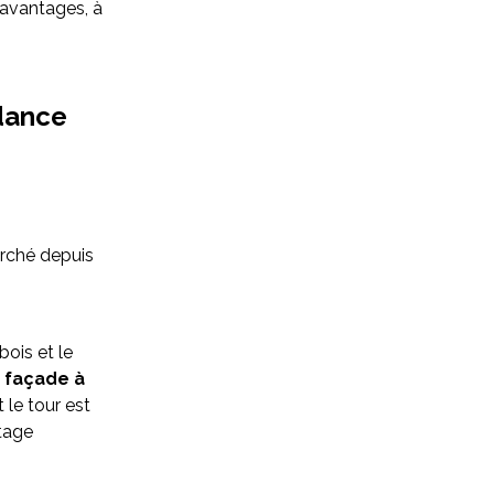
 avantages, à
ndance
arché depuis
bois et le
 façade à
 le tour est
ntage