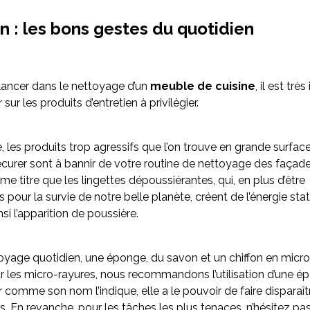
n : les bons gestes du quotidien
lancer dans le nettoyage d’un
meuble de cuisine
, il est tr
sur les produits d’entretien à privilégier.
, les produits trop agressifs que l’on trouve en grande surface
curer sont à bannir de votre routine de nettoyage des façad
 titre que les lingettes dépoussiérantes, qui, en plus d’être
 pour la survie de notre belle planète, créent de l’énergie sta
nsi l’apparition de poussière.
oyage quotidien, une éponge, du savon et un chiffon en micro
our les micro-rayures, nous recommandons l’utilisation d’une 
comme son nom l’indique, elle a le pouvoir de faire disparaîtr
s. En revanche, pour les tâches les plus tenaces, n’hésitez pa