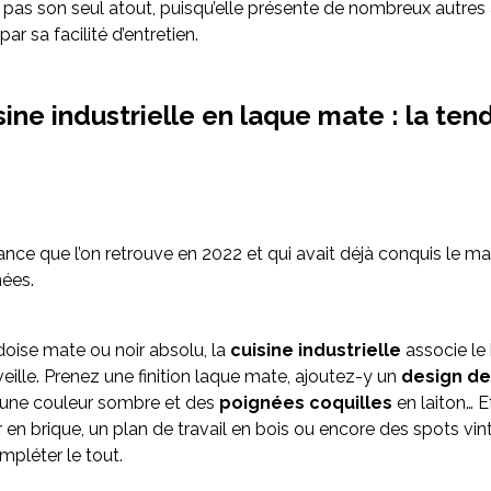
t pas son seul atout, puisqu’elle présente de nombreux autres
r sa facilité d’entretien.
ine industrielle en laque mate : la te
dance que l’on retrouve en 2022 et qui avait déjà conquis le m
nées.
rdoise mate ou noir absolu, la
cuisine industrielle
associe le 
eille. Prenez une finition laque mate, ajoutez-y un
design de
une couleur sombre et des
poignées coquilles
en laiton… Et
r en brique, un plan de travail en bois ou encore des spots vi
mpléter le tout.