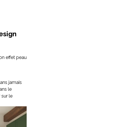
esign
Son effet peau
sans jamais
ans le
 sur le