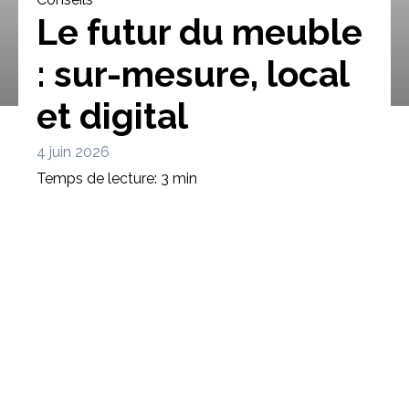
Le futur du meuble
: sur-mesure, local
et digital
Bibliothèque
Meuble tv
Dressing
4 juin 2026
Temps de lecture: 3 min
Claustra
Portes
Meuble bas
Coulissantes