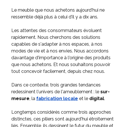
Le meuble que nous achetons aujourd'hui ne
ressemble déjà plus à celui d'il y a dix ans.
Meuble d'angle
Inspirez-vous du catalogue
Personnalisez nos modèles pour créer le meuble qui vous
Les attentes des consommateurs évoluent
ressemble.
rapidement. Nous cherchons des solutions
capables de s'adapter à nos espaces, à nos
modes de vie et à nos envies. Nous accordons
davantage d'importance à l'origine des produits
que nous achetons. Et nous souhaitons pouvoir
tout concevoir facilement, depuis chez nous.
Dans ce contexte, trois grandes tendances
redessinent l'univers de l'ameublement : le
sur-
mesure
, la
fabrication locale
et le
digital
.
Longtemps considérés comme trois approches
distinctes, ces piliers sont aujourd'hui étroitement
liés. Ensemble, ils dessinent le futur du meuble et