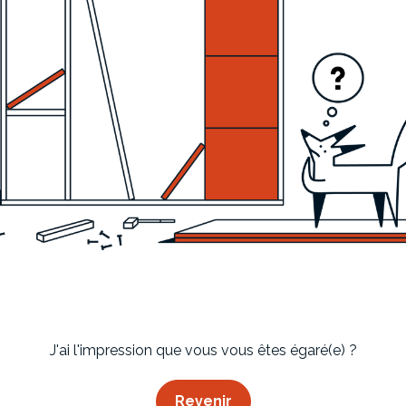
Imaginez et concevez un meuble 100% unique.
J'ai l'impression que vous vous êtes égaré(e) ?
Revenir