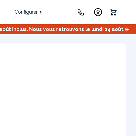
Configurer
ût inclus. Nous vous retrouvons le lundi 24 août.☀️
.
Portes
Meuble bas
Meuble d'angle
Coulissantes
ets