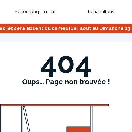
Accompagnement
Echantillons
 et sera absent du samedi 1er août au Dimanche 23 ao
Inspirez-vous du catalogue
Personnalisez nos modèles pour créer le meuble qui vous ressemble
404
Oups... Page non trouvée !
Bibliothèque
Meuble tv
Dressing
Claustra
OU
Créez votre projet de A à Z
Retrouvez vos proj