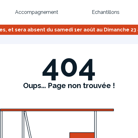
Accompagnement
Echantillons
 et sera absent du samedi 1er août au Dimanche 23 ao
Inspirez-vous du catalogue
Personnalisez nos modèles pour créer le meuble qui vous ressemble
404
Oups... Page non trouvée !
Bibliothèque
Meuble tv
Dressing
Claustra
OU
Créez votre projet de A à Z
Retrouvez vos proj