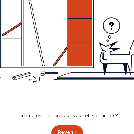
Imaginez et concevez un meuble 100% unique.
J'ai l'impression que vous vous êtes égaré(e) ?
Revenir