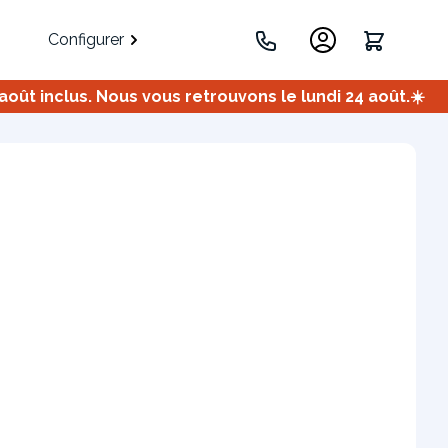
Configurer
ût inclus. Nous vous retrouvons le lundi 24 août.☀️
.
Portes
Meuble bas
Meuble d'angle
Coulissantes
ets