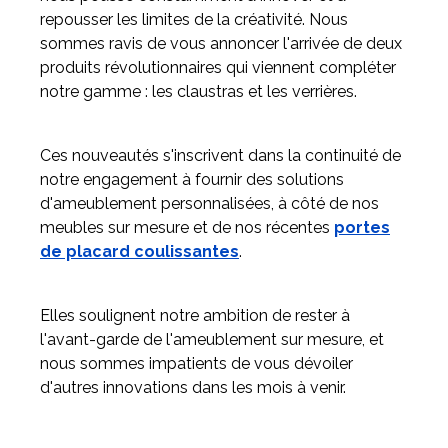
repousser les limites de la créativité. Nous
sommes ravis de vous annoncer l'arrivée de deux
Meuble d'angle
produits révolutionnaires qui viennent compléter
Inspirez-vous du catalogue
notre gamme : les claustras et les verrières.
Personnalisez nos modèles pour créer le meuble qui vous
ressemble.
Ces nouveautés s'inscrivent dans la continuité de
notre engagement à fournir des solutions
d'ameublement personnalisées, à côté de nos
meubles sur mesure et de nos récentes
portes
de placard coulissantes
.
Elles soulignent notre ambition de rester à
l'avant-garde de l'ameublement sur mesure, et
nous sommes impatients de vous dévoiler
d'autres innovations dans les mois à venir.