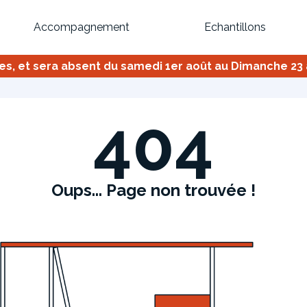
Accompagnement
Echantillons
 et sera absent du samedi 1er août au Dimanche 23 ao
Inspirez-vous du catalogue
Personnalisez nos modèles pour créer le meuble qui vous ressemble
404
Oups... Page non trouvée !
Bibliothèque
Meuble tv
Dressing
Claustra
OU
Créez votre projet de A à Z
Retrouvez vos proj