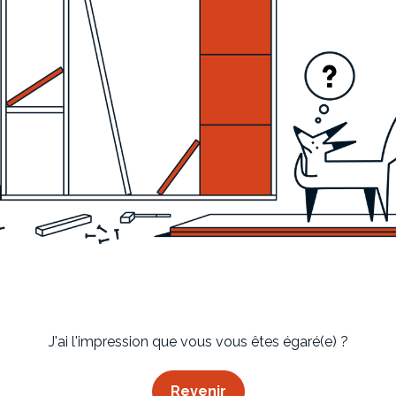
Imaginez et concevez un meuble 100% unique.
J'ai l'impression que vous vous êtes égaré(e) ?
Revenir