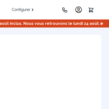
Configurer
ût inclus. Nous vous retrouvons le lundi 24 août.☀️
.
Portes
Meuble bas
Meuble d'angle
Coulissantes
ets