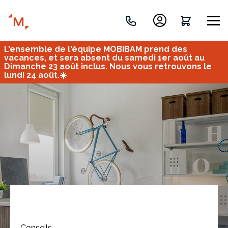
L'ensemble de l'équipe MOBIBAM prend des
Créez votre projet de A à Z
vacances, et sera absent du samedi 1er août au
Dimanche 23 août inclus. Nous vous retrouvons le
lundi 24 août.☀️
Retrouvez vos projets
Imaginez et concevez un meuble 100% unique.
OU
Bureau
Tous
Verrière
Conseils