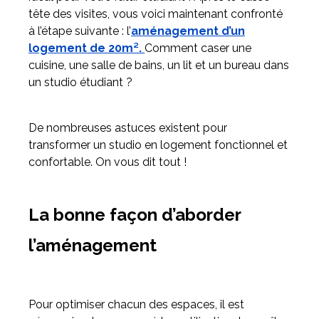
tête des visites, vous voici maintenant confronté
à l’étape suivante : l’
aménagement d’un
Meuble d'angle
logement de 20m².
Comment caser une
Inspirez-vous du catalogue
cuisine, une salle de bains, un lit et un bureau dans
Personnalisez nos modèles pour créer le meuble qui vous
un studio étudiant ?
ressemble.
De nombreuses astuces existent pour
transformer un studio en logement fonctionnel et
confortable. On vous dit tout !
La bonne façon d’aborder
l’aménagement
Pour optimiser chacun des espaces, il est