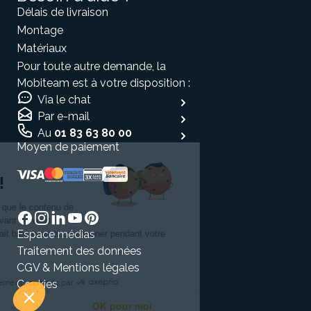
Délais de livraison
Montage
Matériaux
Pour toute autre demande, la
Mobiteam est à votre disposition :
Via le chat
Par e-mail
Au
01 83 63 80 00
Moyen de paiement
Salut c'est nous...
les Cookies !
On a attendu d'être sûrs que le contenu de
ce site vous intéresse avant de vous
Espace médias
déranger, mais on aimerait bien vous accompagner pendant votre
visite...
Traitement des données
C'est OK pour vous ?
CGV & Mentions légales
Cookies
Consentements certifiés par
Je choisis
OK pour moi