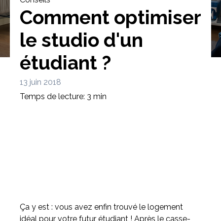
Comment optimiser
le studio d'un
étudiant ?
Bibliothèque
Meuble tv
Dressing
13 juin 2018
Temps de lecture: 3 min
Claustra
Portes
Meuble bas
Coulissantes
Ça y est : vous avez enfin trouvé le logement
idéal pour votre futur étudiant ! Après le casse-