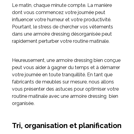
Le matin, chaque minute compte. La manière
dont vous commencez votre journée peut
Meuble d'angle
influencer votre humeur et votre productivité.
Inspirez-vous du catalogue
Pourtant, le stress de chercher vos vêtements
Personnalisez nos modèles pour créer le meuble qui vous
dans une armoire dressing désorganisée peut
ressemble.
rapidement perturber votre routine matinale.
Heureusement, une armoire dressing bien conçue
peut vous aider à gagner du temps et à démarrer
votre journée en toute tranquillité. En tant que
fabricants de meubles sur mesure, nous allons
vous présenter des astuces pour optimiser votre
routine matinale avec une armoire dressing bien
organisée.
Tri, organisation et planification