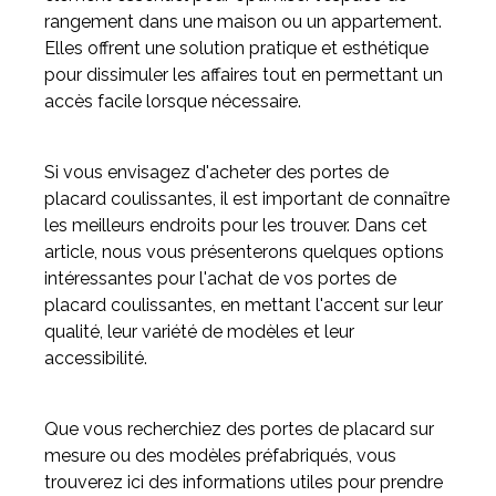
rangement dans une maison ou un appartement.
Elles offrent une solution pratique et esthétique
Meuble d'angle
pour dissimuler les affaires tout en permettant un
Inspirez-vous du catalogue
accès facile lorsque nécessaire.
Personnalisez nos modèles pour créer le meuble qui vous
ressemble.
Si vous envisagez d'acheter des portes de
placard coulissantes, il est important de connaître
les meilleurs endroits pour les trouver. Dans cet
article, nous vous présenterons quelques options
intéressantes pour l'achat de vos portes de
placard coulissantes, en mettant l'accent sur leur
qualité, leur variété de modèles et leur
accessibilité.
Que vous recherchiez des portes de placard sur
mesure ou des modèles préfabriqués, vous
trouverez ici des informations utiles pour prendre