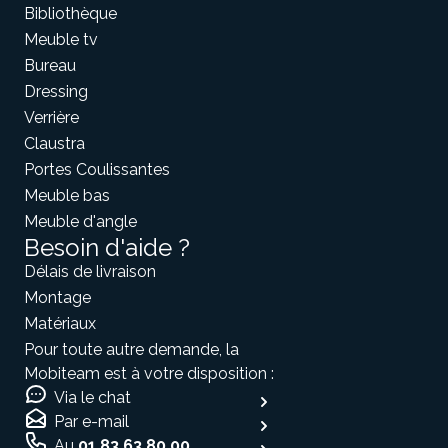
Bibliothèque
Meuble tv
Meuble d'angle
Bureau
Inspirez-vous du catalogue
Dressing
Personnalisez nos modèles pour créer le meuble qui vous
ressemble.
Verrière
Claustra
Portes Coulissantes
Meuble bas
Meuble d'angle
Besoin d'aide ?
Délais de livraison
Montage
Matériaux
Pour toute autre demande, la
Mobiteam est à votre disposition :
Via le chat
Par e-mail
Au
01 83 63 80 00