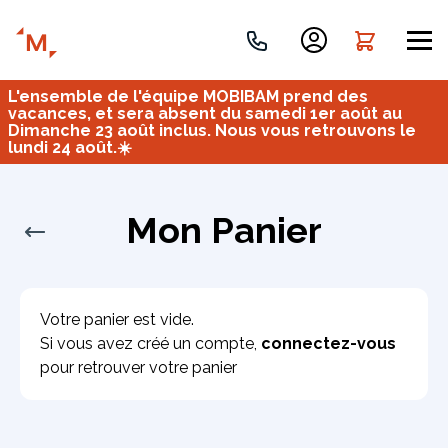
L'ensemble de l'équipe MOBIBAM prend des
Créez votre projet de A à Z
vacances, et sera absent du samedi 1er août au
Dimanche 23 août inclus. Nous vous retrouvons le
lundi 24 août.☀️
Retrouvez vos projets
Imaginez et concevez un meuble 100% unique.
OU
Mon Panier
Votre panier est vide.
Si vous avez créé un compte,
connectez-vous
pour retrouver votre panier
Bureau
Tous
Verrière