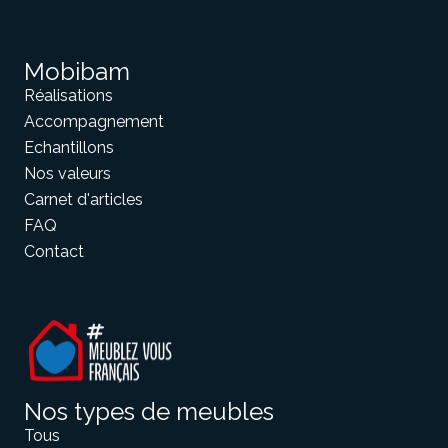
Mobibam
Réalisations
Accompagnement
Bibliothèque
Meuble tv
Dressing
Echantillons
Nos valeurs
Carnet d'articles
FAQ
Contact
Claustra
Portes
Meuble bas
Coulissantes
Nos types de meubles
Tous