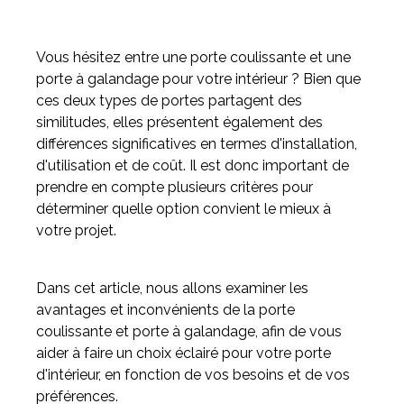
Meuble d'angle
Vous hésitez entre une porte coulissante et une
Inspirez-vous du catalogue
porte à galandage pour votre intérieur ? Bien que
Personnalisez nos modèles pour créer le meuble qui vous
ces deux types de portes partagent des
ressemble.
similitudes, elles présentent également des
différences significatives en termes d'installation,
d'utilisation et de coût. Il est donc important de
prendre en compte plusieurs critères pour
déterminer quelle option convient le mieux à
votre projet.
Dans cet article, nous allons examiner les
avantages et inconvénients de la porte
coulissante et porte à galandage, afin de vous
aider à faire un choix éclairé pour votre porte
d'intérieur, en fonction de vos besoins et de vos
préférences.