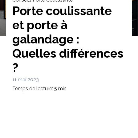
Porte coulissante
et porte à
galandage :
Bibliothèque
Meuble tv
Dressing
Quelles différences
?
11 mai 2023
Temps de lecture: 5 min
Claustra
Portes
Meuble bas
Coulissantes