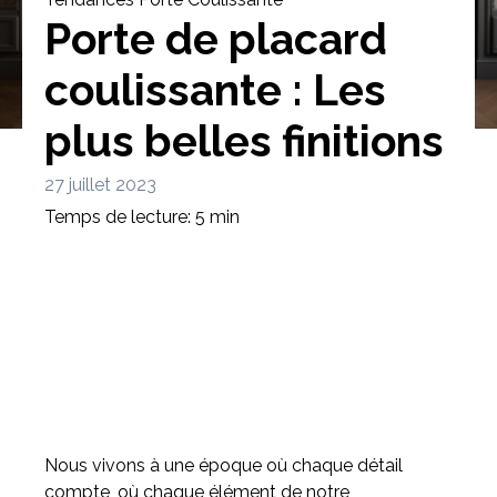
Porte de placard
coulissante : Les
plus belles finitions
Bibliothèque
Meuble tv
Dressing
27 juillet 2023
Temps de lecture: 5 min
Claustra
Portes
Meuble bas
Coulissantes
Nous vivons à une époque où chaque détail
compte, où chaque élément de notre