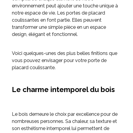
environnement peut ajouter une touche unique à
notre espace de vie. Les portes de placard
Meuble d'angle
coulissantes en font partie. Elles peuvent
Inspirez-vous du catalogue
transformer une simple pièce en un espace
Personnalisez nos modèles pour créer le meuble qui vous
design, élégant et fonctionnel.
ressemble.
Voici quelques-unes des plus belles finitions que
vous pouvez envisager pour votre porte de
placard coulissante.
Le charme intemporel du bois
Le bois demeure le choix par excellence pour de
nombreuses personnes. Sa chaleur, sa texture et
son esthétisme intemporel lui permettent de