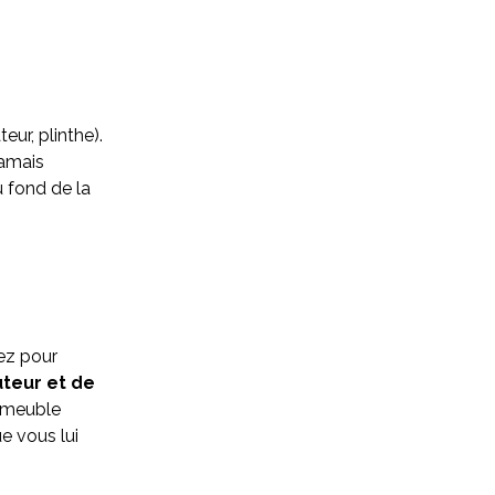
teur, plinthe).
jamais
au fond de la
ez pour
teur et de
e meuble
ue vous lui