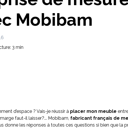
Imaginez et concevez un meuble 100% unique.
ec Mobibam
16
ture: 3 min
mment d’espace ? Vais-je réussir à
placer mon meuble
entr
arge faut-il laisser?... Mobibam,
fabricant français de m
us donne les réponses à toutes ces questions si bien que la p