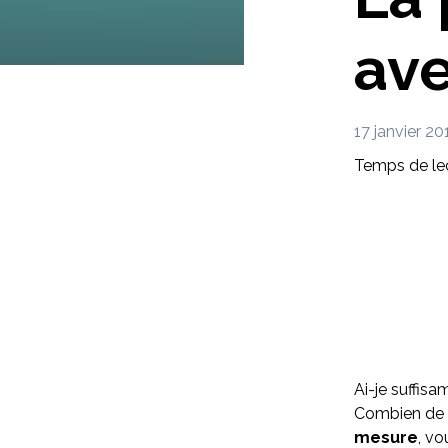
av
17 janvier 20
Temps de lec
Ai-je suffisa
Combien de m
mesure
, vo