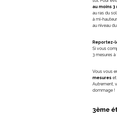
sol. Pour év
au moins 3
au ras du sol
à mi-hauteur
au niveau du
Reportez-le
Si vous comp
3 mesures à l
Vous vous en
mesures
et
Autrement, v
dommage !
3ème ét