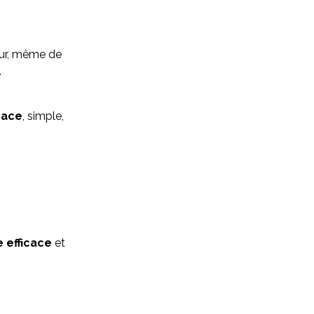
reur, même de
.
cace
, simple,
e
 efficace
et