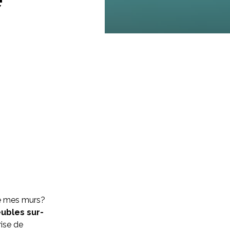
e mes murs?
eubles sur-
rise de