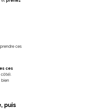
n et
prenez
 prendre ces
tes ces
côté).
 bien
, puis