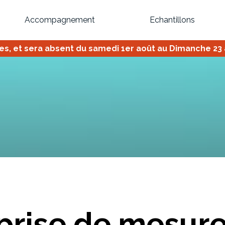
Accompagnement
Echantillons
 et sera absent du samedi 1er août au Dimanche 23 ao
Inspirez-vous du catalogue
Personnalisez nos modèles pour créer le meuble qui vous ressemble
Bibliothèque
Meuble tv
Dressing
Claustra
OU
prise de mesur
Créez votre projet de A à Z
Retrouvez vos proj