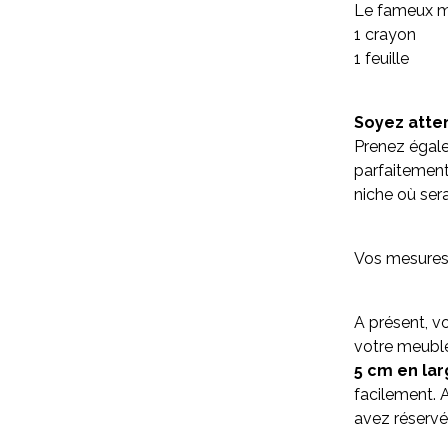
Le fameux m
1 crayon
1 feuille
Soyez atten
Prenez égale
parfaitement
niche où ser
Vos mesures 
A présent, v
votre meuble
5 cm en la
facilement. A
avez réservé