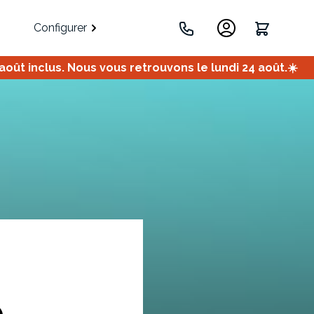
Configurer
ût inclus. Nous vous retrouvons le lundi 24 août.☀️
.
Portes
Meuble bas
Meuble d'angle
Coulissantes
e
ets