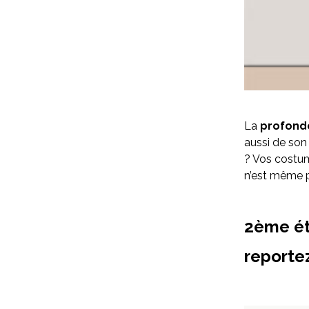
La
profond
aussi de son 
? Vos costume
n’est même p
2ème ét
reportez