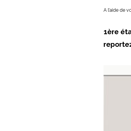
A l’aide de v
1ère ét
reportez