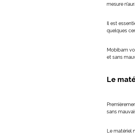
mesure n’aur
Il est essent
quelques cen
Mobibam vous
et sans mauv
Le maté
Premièremen
sans mauvais
Le matériel n