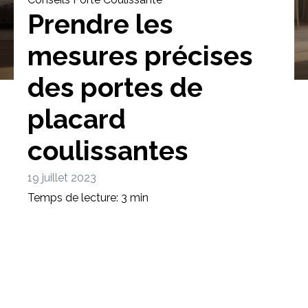
Prendre les
mesures précises
des portes de
Bibliothèque
Meuble tv
Dressing
placard
coulissantes
19 juillet 2023
Temps de lecture: 3 min
Claustra
Portes
Meuble bas
Coulissantes