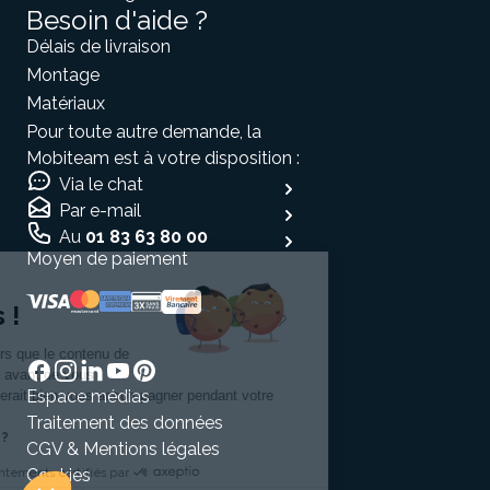
Besoin d'aide ?
Délais de livraison
Montage
Matériaux
Pour toute autre demande, la
Mobiteam est à votre disposition :
Via le chat
Par e-mail
Au
01 83 63 80 00
Moyen de paiement
Salut c'est nous...
les Cookies !
On a attendu d'être sûrs que le contenu de
ce site vous intéresse avant de vous
Espace médias
déranger, mais on aimerait bien vous accompagner pendant votre
visite...
Traitement des données
C'est OK pour vous ?
CGV & Mentions légales
Cookies
Consentements certifiés par