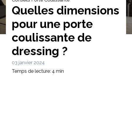
Quelles dimensions
pour une porte
coulissante de
Bibliothèque
Meuble tv
Dressing
dressing ?
03 janvier 2024
Temps de lecture: 4 min
Claustra
Portes
Meuble bas
Coulissantes