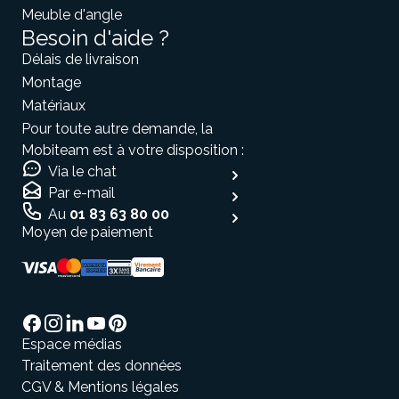
Meuble d'angle
Besoin d'aide ?
Délais de livraison
Montage
Matériaux
Pour toute autre demande, la
Mobiteam est à votre disposition :
Via le chat
Par e-mail
Au
01 83 63 80 00
Moyen de paiement
Salut c'est nous...
les Cookies !
On a attendu d'être sûrs que le contenu de
ce site vous intéresse avant de vous
Espace médias
déranger, mais on aimerait bien vous accompagner pendant votre
visite...
Traitement des données
C'est OK pour vous ?
CGV & Mentions légales