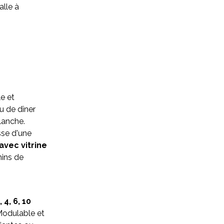
lle à
le et
u de dîner
lanche.
isse d'une
 avec vitrine
ins de
4, 6, 10
Modulable et