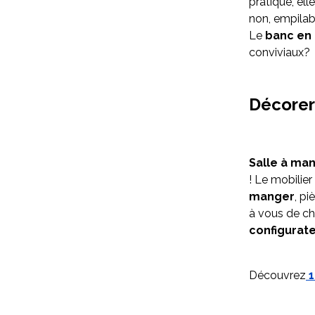
pratique, el
non, empilabl
Le
banc en 
conviviaux?
Décorer
Salle à ma
! Le mobilie
manger
, pi
à vous de ch
configurat
Découvrez
1