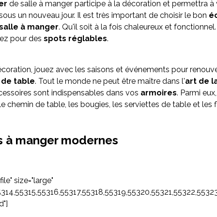
er
de salle à manger participe à la décoration et permettra à 
sous un nouveau jour. Il est très important de choisir le bon
é
 salle à manger
. Qu'il soit à la fois chaleureux et fonctionnel
ptez pour des
spots réglables
.
écoration, jouez avec les saisons et événements pour renouve
 de table
. Tout le monde ne peut être maître dans l'
art de l
cessoires sont indispensables dans vos
armoires
. Parmi eux
chemin de table, les bougies, les serviettes de table et les f
es à manger modernes
file" size="large"
55314,55315,55316,55317,55318,55319,55320,55321,55322,55
d"]