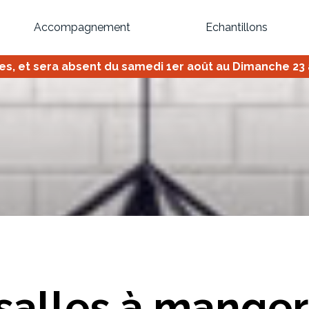
Accompagnement
Echantillons
 et sera absent du samedi 1er août au Dimanche 23 ao
Inspirez-vous du catalogue
Personnalisez nos modèles pour créer le meuble qui vous ressemble
Bibliothèque
Meuble tv
Dressing
Claustra
OU
salles à manger
Créez votre projet de A à Z
Retrouvez vos proj