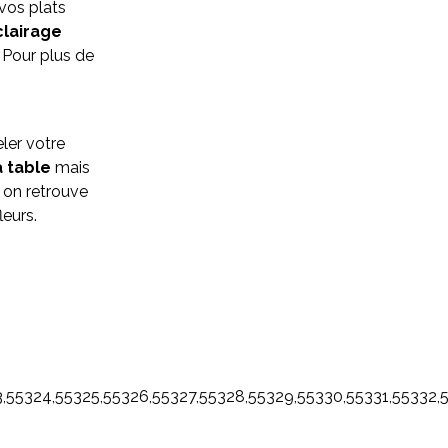
vos plats
clairage
. Pour plus de
ler votre
a table
mais
, on retrouve
leurs.
323,55324,55325,55326,55327,55328,55329,55330,55331,5533