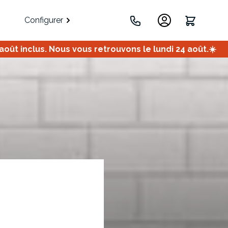
Configurer
ût inclus. Nous vous retrouvons le lundi 24 août.☀️
.
Portes
Meuble bas
Meuble d'angle
Coulissantes
ets