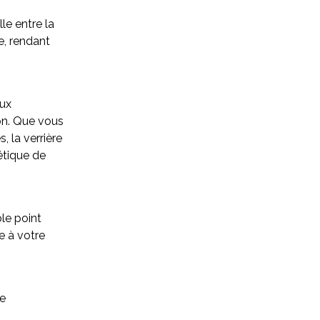
e entre la
le, rendant
aux
ion. Que vous
, la verrière
étique de
le point
e à votre
e