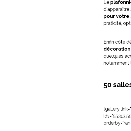
Le
plafonni
d'apparaître 
pour votre
praticité, o
Enfin côté d
décoration
quelques ac
notamment le 
50 sall
[gallery link="
ids="55313,
orderby="ran