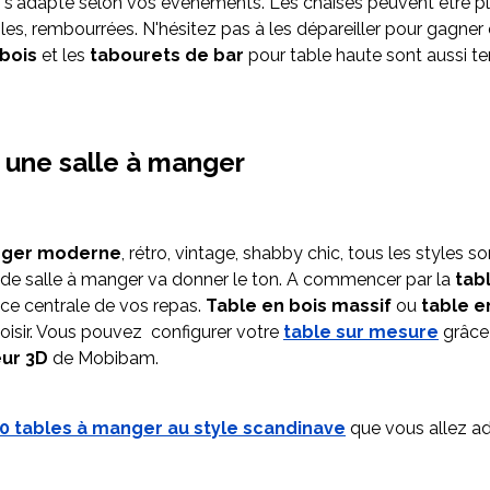
le s'adapte selon vos événements. Les chaises peuvent être p
es, rembourrées. N'hésitez pas à les dépareiller pour gagner e
bois
et les
tabourets de bar
pour table haute sont aussi t
 une salle à manger
nger moderne
, rétro, vintage, shabby chic, tous les styles s
r de salle à manger va donner le ton. A commencer par la
tab
èce centrale de vos repas.
Table en bois massif
ou
table e
oisir. Vous pouvez configurer votre
table sur mesure
grâce
eur 3D
de Mobibam.
0 tables à manger au style scandinave
que vous allez ad