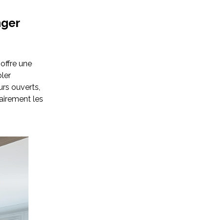
nger
 offre une
oler
urs ouverts,
airement les