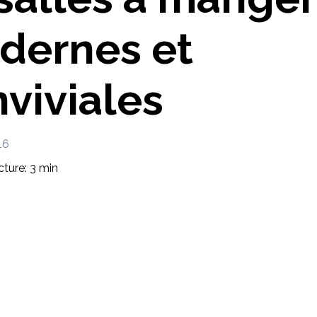
Imaginez et concevez un meuble 100% unique.
dernes et
viviales
16
ture: 3 min