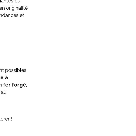
liantes ou
n originalité.
endances et
ont possibles
le à
n fer forgé
,
 au
orer !