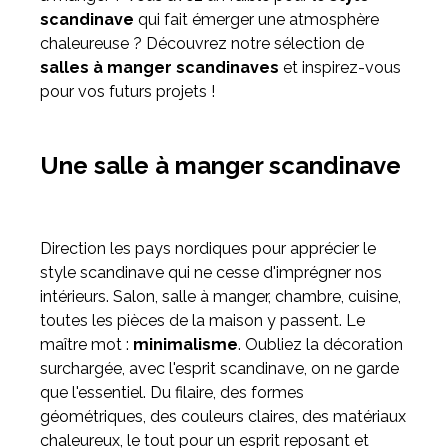
scandinave
qui fait émerger une atmosphère
chaleureuse ? Découvrez notre sélection de
Meuble d'angle
salles à manger scandinaves
et inspirez-vous
Inspirez-vous du catalogue
pour vos futurs projets !
Personnalisez nos modèles pour créer le meuble qui vous
ressemble.
Une salle à manger scandinave
Direction les pays nordiques pour apprécier le
style scandinave qui ne cesse d'imprégner nos
intérieurs. Salon, salle à manger, chambre, cuisine,
toutes les pièces de la maison y passent. Le
maître mot :
minimalisme
. Oubliez la décoration
surchargée, avec l'esprit scandinave, on ne garde
que l'essentiel. Du filaire, des formes
géométriques, des couleurs claires, des matériaux
chaleureux, le tout pour un esprit reposant et