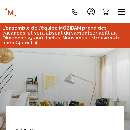
L'ensemble de l'équipe MOBIBAM prend des
Créez votre projet de A à Z
vacances, et sera absent du samedi 1er août au
Dimanche 23 août inclus. Nous vous retrouvons le
lundi 24 août.☀️
Retrouvez vos projets
Imaginez et concevez un meuble 100% unique.
OU
Bureau
Tous
Verrière
Tendances