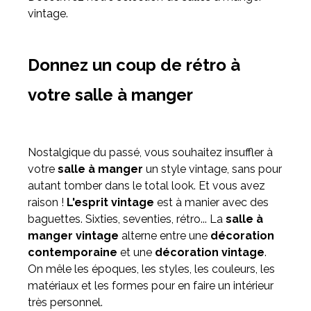
vintage.
Meuble d'angle
Inspirez-vous du catalogue
Donnez un coup de rétro à
Personnalisez nos modèles pour créer le meuble qui vous
ressemble.
votre salle à manger
Nostalgique du passé, vous souhaitez insuffler à
votre
salle à manger
un style vintage, sans pour
autant tomber dans le total look. Et vous avez
raison !
L'esprit vintage
est à manier avec des
baguettes. Sixties, seventies, rétro... La
salle à
manger vintage
alterne entre une
décoration
contemporaine
et une
décoration vintage
.
On mêle les époques, les styles, les couleurs, les
matériaux et les formes pour en faire un intérieur
très personnel.