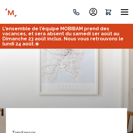
L'ensemble de l'équipe MOBIBAM prend des
Créez votre projet de A à Z
vacances, et sera absent du samedi 1er août au
Dimanche 23 août inclus. Nous vous retrouvons le
lundi 24 août.☀️
Retrouvez vos projets
Imaginez et concevez un meuble 100% unique.
OU
Bureau
Tous
Verrière
Tendances