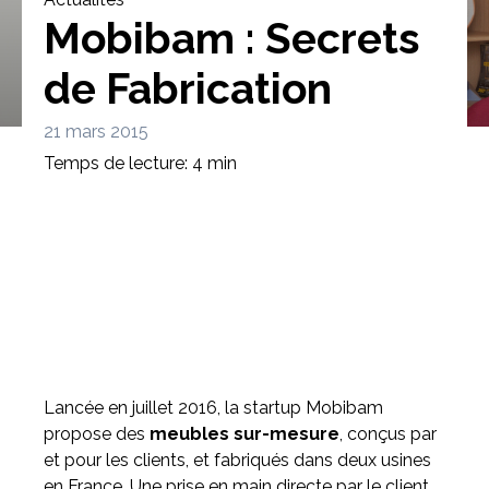
Mobibam : Secrets
de Fabrication
21 mars 2015
Bibliothèque
Meuble tv
Dressing
Temps de lecture: 4 min
Claustra
Portes
Meuble bas
Coulissantes
Lancée en juillet 2016, la startup Mobibam
propose des
meubles sur-mesure
, conçus par
et pour les clients, et fabriqués dans deux usines
en France. Une prise en main directe par le client