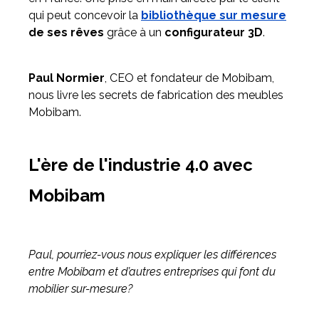
qui peut concevoir la
bibliothèque sur mesure
de ses rêves
grâce à un
configurateur 3D
.
Meuble d'angle
Inspirez-vous du catalogue
Personnalisez nos modèles pour créer le meuble qui vous
Paul Normier
, CEO et fondateur de Mobibam,
ressemble.
nous livre les secrets de fabrication des meubles
Mobibam.
L'ère de l'industrie 4.0 avec
Mobibam
Paul, pourriez-vous nous expliquer les différences
entre Mobibam et d’autres entreprises qui font du
mobilier sur-mesure?