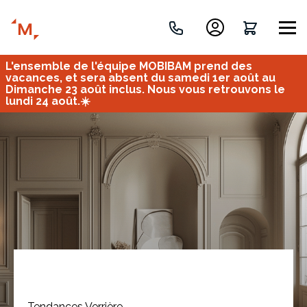
L'ensemble de l'équipe MOBIBAM prend des
Créez votre projet de A à Z
vacances, et sera absent du samedi 1er août au
Dimanche 23 août inclus. Nous vous retrouvons le
lundi 24 août.☀️
Retrouvez vos projets
Imaginez et concevez un meuble 100% unique.
OU
Bureau
Tous
Verrière
Tendances Verrière