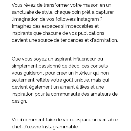
Vous rêvez de transformer votre maison en un
sanctuaire de style, chaque coin prêt à capturer
Meuble d'angle
l’imagination de vos followers Instagram ?
Inspirez-vous du catalogue
Imaginez des espaces si impeccables et
Personnalisez nos modèles pour créer le meuble qui vous
inspirants que chacune de vos publications
ressemble.
devient une source de tendances et d'admiration.
Que vous soyez un aspirant influenceur ou
simplement passionné de déco, ces conseils
vous guideront pour créer un intérieur qui non
seulement reflète votre goût unique, mais qui
devient également un aimant à likes et une
inspiration pour la communauté des amateurs de
design.
Voici comment faire de votre espace un véritable
chef-d'œuvre Instagrammable.