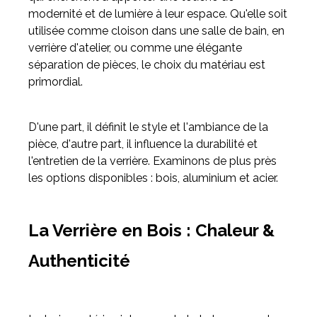
modernité et de lumière à leur espace. Qu'elle soit
utilisée comme cloison dans une salle de bain, en
Meuble d'angle
verrière d'atelier, ou comme une élégante
Inspirez-vous du catalogue
séparation de pièces, le choix du matériau est
Personnalisez nos modèles pour créer le meuble qui vous
primordial.
ressemble.
D'une part, il définit le style et l'ambiance de la
pièce, d'autre part, il influence la durabilité et
l'entretien de la verrière. Examinons de plus près
les options disponibles : bois, aluminium et acier.
La Verrière en Bois : Chaleur &
Authenticité