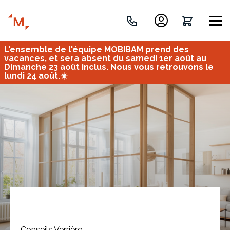
L'ensemble de l'équipe MOBIBAM prend des
Créez votre projet de A à Z
vacances, et sera absent du samedi 1er août au
Dimanche 23 août inclus. Nous vous retrouvons le
lundi 24 août.☀️
Retrouvez vos projets
Imaginez et concevez un meuble 100% unique.
OU
Bureau
Tous
Verrière
Conseils Verrière