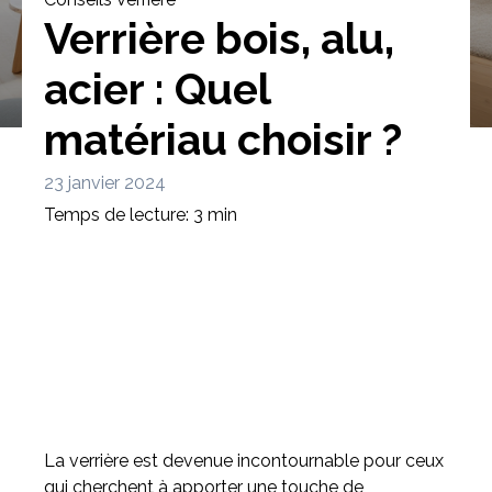
Verrière bois, alu,
acier : Quel
matériau choisir ?
Bibliothèque
Meuble tv
Dressing
23 janvier 2024
Temps de lecture: 3 min
Claustra
Portes
Meuble bas
Coulissantes
La verrière est devenue incontournable pour ceux
qui cherchent à apporter une touche de