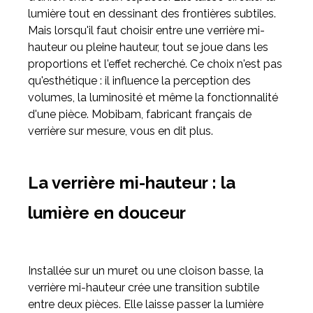
lumière tout en dessinant des frontières subtiles.
Mais lorsqu'il faut choisir entre une verrière mi-
Meuble d'angle
hauteur ou pleine hauteur, tout se joue dans les
Inspirez-vous du catalogue
proportions et l'effet recherché. Ce choix n'est pas
Personnalisez nos modèles pour créer le meuble qui vous
qu'esthétique : il influence la perception des
ressemble.
volumes, la luminosité et même la fonctionnalité
d'une pièce. Mobibam, fabricant français de
verrière sur mesure, vous en dit plus.
La verrière mi-hauteur : la
lumière en douceur
Installée sur un muret ou une cloison basse, la
verrière mi-hauteur crée une transition subtile
entre deux pièces. Elle laisse passer la lumière