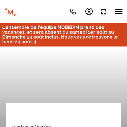
L'ensemble de l'équipe MOBIBAM prend des
Créez votre projet de A à Z
vacances, et sera absent du samedi 1er août au
Dimanche 23 août inclus. Nous vous retrouvons le
lundi 24 août.☀️
Retrouvez vos projets
Imaginez et concevez un meuble 100% unique.
OU
Bureau
Tous
Verrière
Tendances Verrière