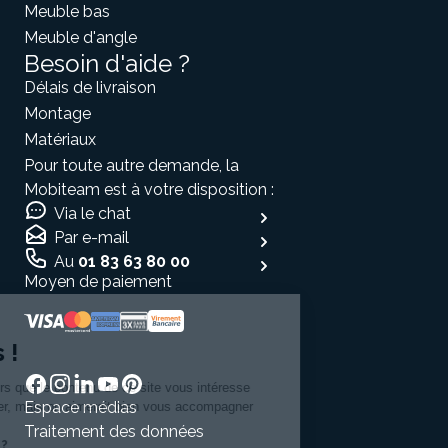
Meuble bas
Meuble d'angle
Besoin d'aide ?
Délais de livraison
Montage
Matériaux
Pour toute autre demande, la
Mobiteam est à votre disposition :
Via le chat
Par e-mail
Au
01 83 63 80 00
Moyen de paiement
Salut c'est nous...
les Cookies !
On a attendu d'être sûrs que le contenu de ce site vous intéresse
Espace médias
avant de vous déranger, mais on aimerait bien vous accompagner
pendant votre visite...
Traitement des données
C'est OK pour vous ?