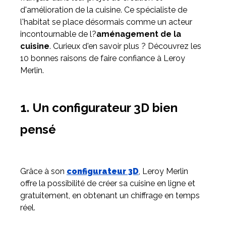
d'amélioration de la cuisine. Ce spécialiste de
l'habitat se place désormais comme un acteur
Meuble d'angle
incontournable de l?
aménagement de la
Inspirez-vous du catalogue
cuisine
. Curieux d'en savoir plus ? Découvrez les
Personnalisez nos modèles pour créer le meuble qui vous
10 bonnes raisons de faire confiance à Leroy
ressemble.
Merlin.
1. Un configurateur 3D bien
pensé
Grâce à son
configurateur 3D
, Leroy Merlin
offre la possibilité de créer sa cuisine en ligne et
gratuitement, en obtenant un chiffrage en temps
réel.