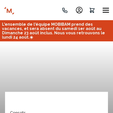
L'ensemble de l'équipe MOBIBAM prend des
Créez votre projet de A à Z
vacances, et sera absent du samedi 1er août au
Dimanche 23 août inclus. Nous vous retrouvons le
lundi 24 août.☀️
Retrouvez vos projets
Imaginez et concevez un meuble 100% unique.
OU
Bureau
Tous
Verrière
Conseils