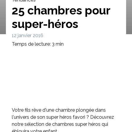
25 chambres pour
super-héros
12 janvier 2016
Bibliothèque
Meuble tv
Dressing
Temps de lecture: 3 min
Claustra
Portes
Meuble bas
Coulissantes
Votre fils rêve d'une chambre plongée dans
l'univers de son super héros favori ? Découvrez
notre sélection de chambres super héros qui
éblouira votre enfant.