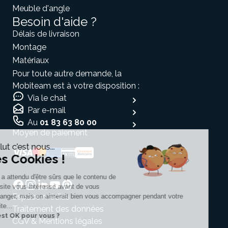
Meuble d'angle
Besoin d'aide ?
Délais de livraison
Montage
Matériaux
Pour toute autre demande, la
Mobiteam est à votre disposition :
Via le chat
Par e-mail
Au
01 83 63 80 00
Moyen de paiement
Salut c'est nous...
les Cookies !
On a attendu d'être sûrs que le contenu de
ce site vous intéresse avant de vous
Espace médias
déranger, mais on aimerait bien vous accompagner pendant votre
visite...
Traitement des données
C'est OK pour vous ?
CGV & Mentions légales