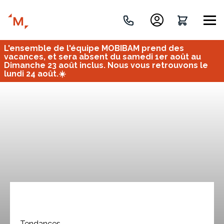
L'ensemble de l'équipe MOBIBAM prend des
Créez votre projet de A à Z
vacances, et sera absent du samedi 1er août au
Dimanche 23 août inclus. Nous vous retrouvons le
lundi 24 août.☀️
Retrouvez vos projets
Imaginez et concevez un meuble 100% unique.
OU
Bureau
Tous
Verrière
Tendances