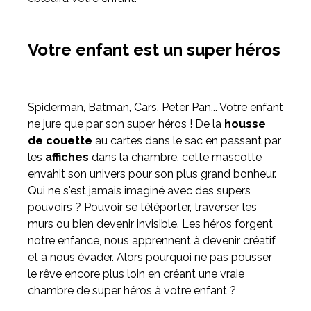
Meuble d'angle
Votre enfant est un super héros
Inspirez-vous du catalogue
Personnalisez nos modèles pour créer le meuble qui vous
ressemble.
Spiderman, Batman, Cars, Peter Pan... Votre enfant
ne jure que par son super héros ! De la
housse
de couette
au cartes dans le sac en passant par
les
affiches
dans la chambre, cette mascotte
envahit son univers pour son plus grand bonheur.
Qui ne s'est jamais imaginé avec des supers
pouvoirs ? Pouvoir se téléporter, traverser les
murs ou bien devenir invisible. Les héros forgent
notre enfance, nous apprennent à devenir créatif
et à nous évader. Alors pourquoi ne pas pousser
le rêve encore plus loin en créant une vraie
chambre de super héros à votre enfant ?