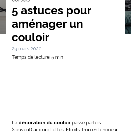
5 astuces pour
aménager un
couloir
Bibliothèque
Meuble tv
Dressing
29 mars 2020
Temps de lecture: 5 min
Claustra
Portes
Meuble bas
Coulissantes
La
décoration du couloir
passe parfois
(souvent) aux oubliettes. Étroits, trop en longueur,