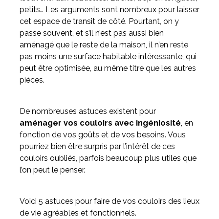
petits… Les arguments sont nombreux pour laisser
cet espace de transit de côté. Pourtant, on y
Meuble d'angle
passe souvent, et s’il n’est pas aussi bien
Inspirez-vous du catalogue
aménagé que le reste de la maison, il n’en reste
Personnalisez nos modèles pour créer le meuble qui vous
pas moins une surface habitable intéressante, qui
ressemble.
peut être optimisée, au même titre que les autres
pièces.
De nombreuses astuces existent pour
aménager vos couloirs avec ingéniosité
, en
fonction de vos goûts et de vos besoins. Vous
pourriez bien être surpris par l’intérêt de ces
couloirs oubliés, parfois beaucoup plus utiles que
l’on peut le penser.
Voici 5 astuces pour faire de vos couloirs des lieux
de vie agréables et fonctionnels.