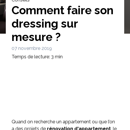
Comment faire son
dressing sur
mesure ?
Bibliothèque
Meuble tv
Dressing
07 novembre 2019
Temps de lecture: 3 min
Claustra
Portes
Meuble bas
Coulissantes
Quand on recherche un appartement ou que l’on
a des projets de
rénovation d'appartement
, le