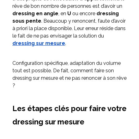
rêve de bon nombre de personnes est d’avoir un
dressing en angle
, en
U
ou encore
dressing
Meuble d'angle
sous pente
. Beaucoup y renoncent, faute d’avoir
Inspirez-vous du catalogue
à priori la place disponible. Leur erreur réside dans
Personnalisez nos modèles pour créer le meuble qui vous
le fait de ne pas envisager la solution du
ressemble.
dressing sur mesure
.
Configuration spécifique, adaptation du volume
tout est possible. De fait, comment faire son
dressing sur mesure et ne pas renoncer à son rêve
?
Les étapes clés pour faire votre
dressing sur mesure