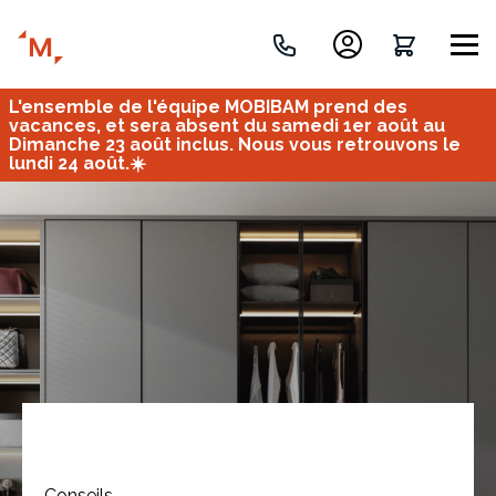
L'ensemble de l'équipe MOBIBAM prend des
Créez votre projet de A à Z
vacances, et sera absent du samedi 1er août au
Dimanche 23 août inclus. Nous vous retrouvons le
lundi 24 août.☀️
Retrouvez vos projets
Imaginez et concevez un meuble 100% unique.
OU
Bureau
Tous
Verrière
Conseils