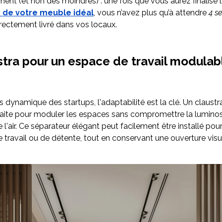
ment (et non des moindres) : une fois que vous aurez finalisé 
 de votre meuble idéal
, vous n’avez plus qu’à attendre
4 s
irectement livré dans vos locaux.
stra pour un espace de travail modulab
s dynamique des startups, l'adaptabilité est la clé. Un claustr
faite pour moduler les espaces sans compromettre la luminosi
e l'air. Ce séparateur élégant peut facilement être installé pour
 travail ou de détente, tout en conservant une ouverture visue