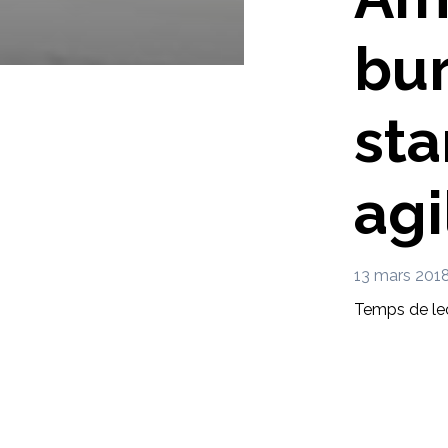
bu
sta
agi
13 mars 201
Temps de lec