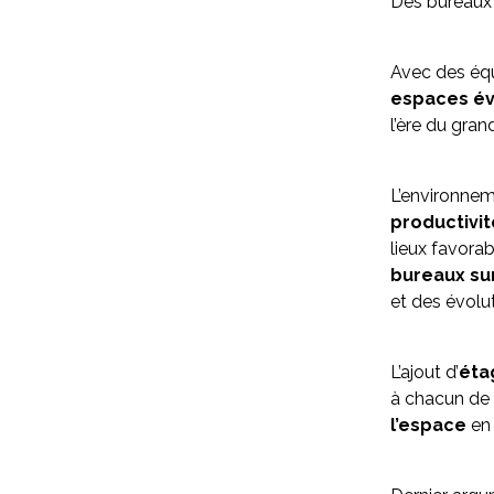
Des bureaux
Avec des équ
espaces év
l’ère du gra
L’environnem
productivit
lieux favora
bureaux su
et des évolut
L’ajout d’
éta
à chacun de 
l’espace
en 