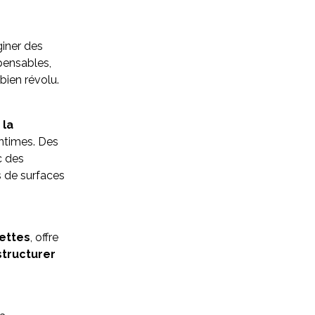
giner des
pensables,
bien révolu.
 la
intimes. Des
c des
s de surfaces
lettes
, offre
structurer