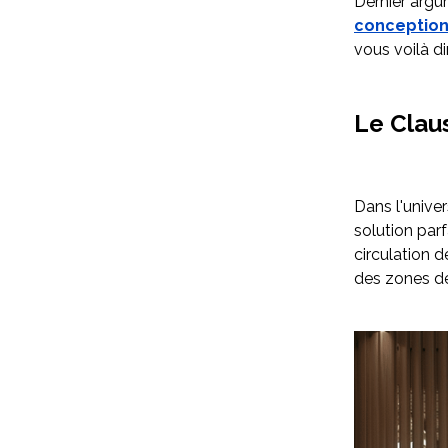
Dernier argu
conception
vous voilà d
Le Clau
Dans l'univer
solution par
circulation d
des zones de