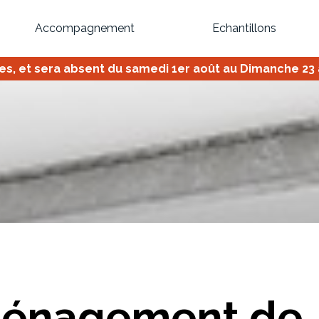
Accompagnement
Echantillons
 et sera absent du samedi 1er août au Dimanche 23 ao
Inspirez-vous du catalogue
Personnalisez nos modèles pour créer le meuble qui vous ressemble
Bibliothèque
Meuble tv
Dressing
Claustra
OU
énagement de
Créez votre projet de A à Z
Retrouvez vos proj