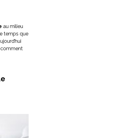
e
au milieu
e temps que
ujourd’hui
ci comment
de