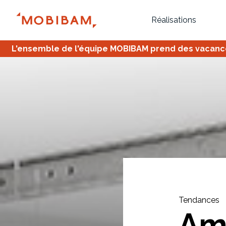
Réalisations
L'ensemble de l'équipe MOBIBAM prend des vacances,
Bureau
Tous
Verrière
Tendances
Am