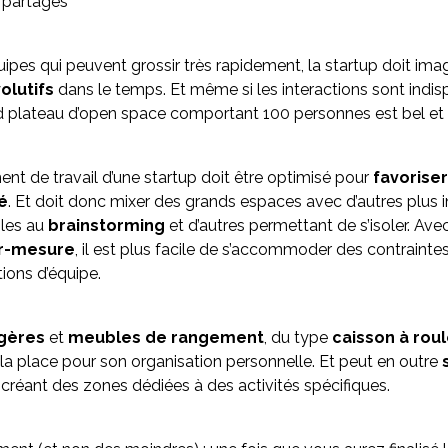
 partagés
ipes qui peuvent grossir très rapidement, la startup doit ima
olutifs
dans le temps. Et même si les interactions sont indis
nd plateau d’open space comportant 100 personnes est bel et 
ent de travail d’une startup doit être optimisé pour
favoriser
é
. Et doit donc mixer des grands espaces avec d’autres plus 
bles au
brainstorming
et d’autres permettant de s’isoler. Ave
r-mesure
, il est plus facile de s’accommoder des contrainte
ions d’équipe.
gères
et
meubles de rangement
, du type
caisson à rou
la place pour son organisation personnelle. Et peut en outre
créant des zones dédiées à des activités spécifiques.