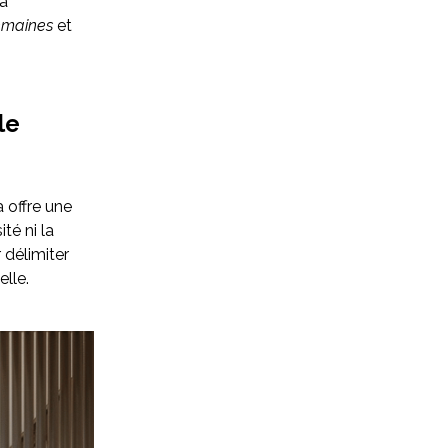
la
emaines
et
le
a offre une
té ni la
 délimiter
lle.