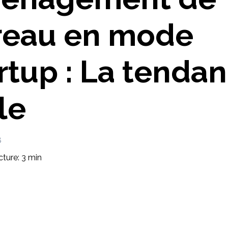
Imaginez et concevez un meuble 100% unique.
reau en mode
rtup : La tenda
le
8
ture: 3 min