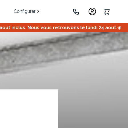
Configurer
ût inclus. Nous vous retrouvons le lundi 24 août.☀️
.
Portes
Meuble bas
Meuble d'angle
Coulissantes
ets