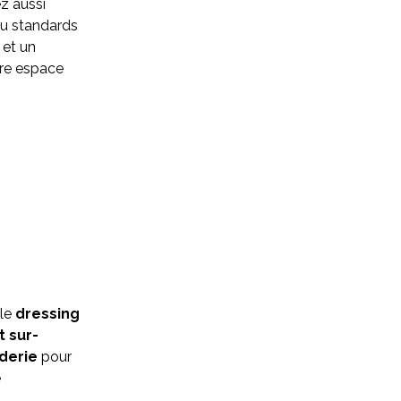
ez aussi
u standards
 et un
tre espace
le
dressing
 sur-
derie
pour
e