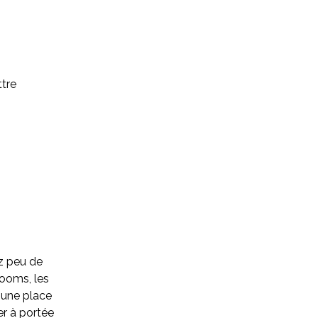
ttre
ez peu de
rooms, les
 une place
r à portée