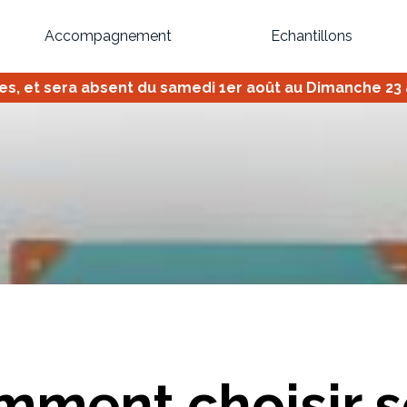
Accompagnement
Echantillons
 et sera absent du samedi 1er août au Dimanche 23 ao
Inspirez-vous du catalogue
Personnalisez nos modèles pour créer le meuble qui vous ressemble
Bibliothèque
Meuble tv
Dressing
Claustra
OU
mment choisir 
Créez votre projet de A à Z
Retrouvez vos proj