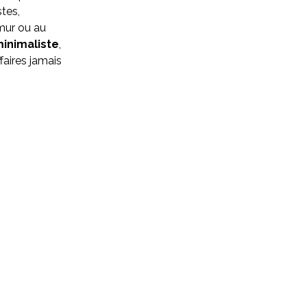
tes,
 mur ou au
inimaliste
,
ffaires jamais