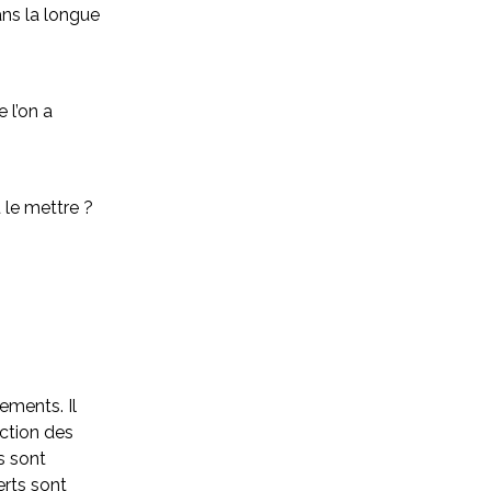
dans la longue
 l’on a
 le mettre ?
ements. Il
ection des
ls sont
erts sont