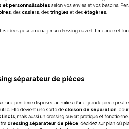
 et personnalisables
selon vos envies et vos besoins. Pen
oires
, des
casiers
, des
tringles
et des
étagères
.
entes idées pour aménager un dressing ouvert, tendance et fon
sing séparateur de pièces
ux, une penderie disposée au milieu d’une grande pièce peut ê
tile. Elle devient une sorte de
cloison de séparation
, pou
stincts
, mais aussi un dressing ouvert pratique et fonctionnel
otre
dressing séparateur de pièce
, décidez sur plan où pl