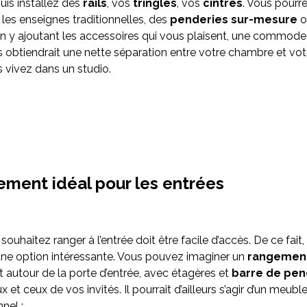
is installez des
rails
, vos
tringles
, vos
cintres
. Vous pourr
 les enseignes traditionnelles, des
penderies sur-mesure
o
n y ajoutant les accessoires qui vous plaisent, une commode
us obtiendrait une nette séparation entre votre chambre et vo
s vivez dans un studio.
ement idéal pour les entrées
ouhaitez ranger à l’entrée doit être facile d’accès. De ce fait, 
ne option intéressante. Vous pouvez imaginer un
rangement
 autour de la porte d’entrée, avec étagères et
barre de pen
et ceux de vos invités. Il pourrait d’ailleurs s’agir d’un meubl
nnel :