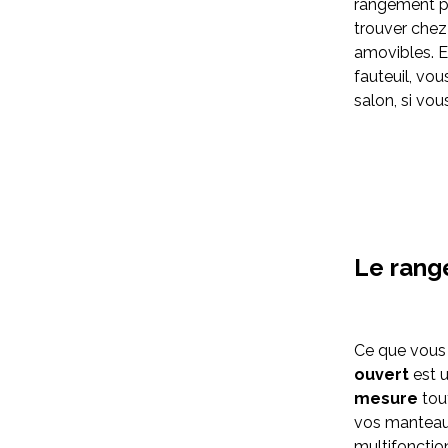
rangement pu
trouver chez
amovibles. E
fauteuil, vo
salon, si vou
Le rang
Ce que vous s
ouvert
est u
mesure
tout
vos manteaux 
multifonctio