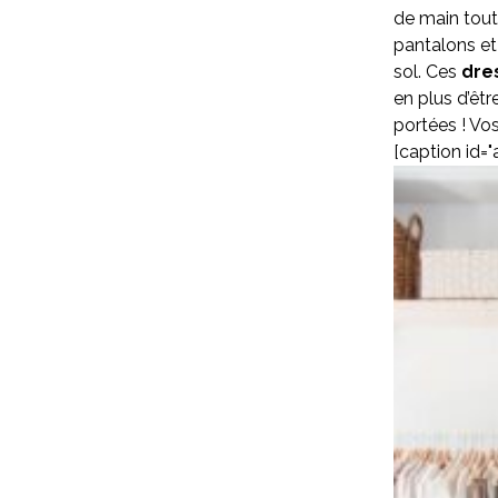
de main tout
pantalons et
sol. Ces
dre
en plus d’êtr
portées ! Vo
[caption id=