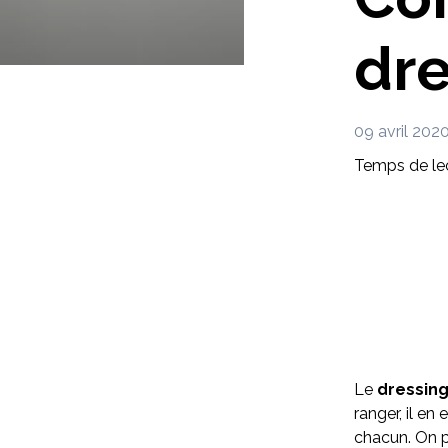
dre
09 avril 202
Temps de lec
Le
dressing
ranger, il en
chacun. On pe