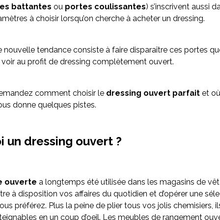
es battantes
ou
portes coulissantes
) s’inscrivent aussi 
ramètres à choisir lorsqu’on cherche à acheter un dressing.
 nouvelle tendance consiste à faire disparaître ces portes que
e voir au profit de dressing complètement ouvert.
emandez comment choisir le
dressing ouvert parfait
et où
us donne quelques pistes.
i un dressing ouvert ?
e ouverte
a longtemps été utilisée dans les magasins de vêt
tre à disposition vos affaires du quotidien et d’opérer une sél
us préférez. Plus la peine de plier tous vos jolis chemisiers, i
atteignables en un coup d’oeil. Les meubles de rangement ouv