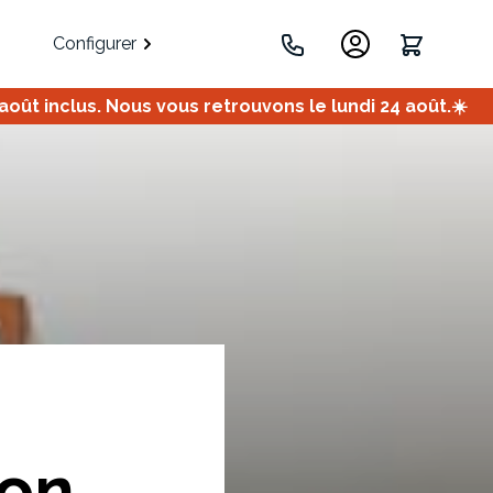
Configurer
ût inclus. Nous vous retrouvons le lundi 24 août.☀️
.
Portes
Meuble bas
Meuble d'angle
Coulissantes
son
ets