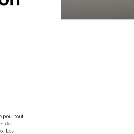
e pour tout
ts de
ux. Les