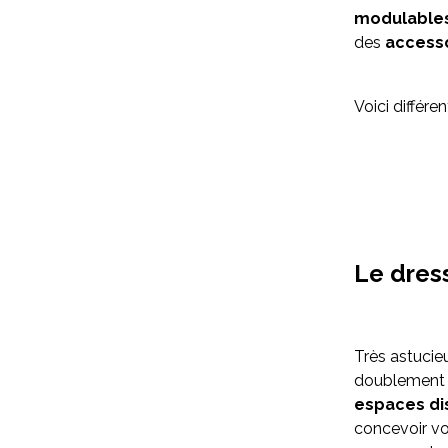
modulables
des
access
Voici différ
Le dres
Très astucie
doublement u
espaces di
concevoir v