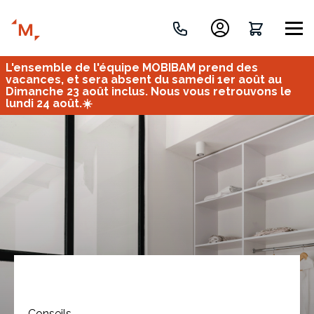
L'ensemble de l'équipe MOBIBAM prend des
Créez votre projet de A à Z
vacances, et sera absent du samedi 1er août au
Dimanche 23 août inclus. Nous vous retrouvons le
lundi 24 août.☀️
Retrouvez vos projets
Imaginez et concevez un meuble 100% unique.
OU
Bureau
Tous
Verrière
Conseils