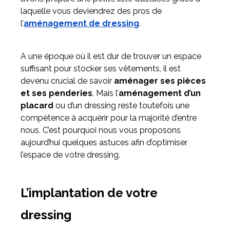
laquelle vous deviendrez des pros de
l’
aménagement de dressing
.
Meuble d'angle
Inspirez-vous du catalogue
Personnalisez nos modèles pour créer le meuble qui vous
A une époque où il est dur de trouver un espace
ressemble.
suffisant pour stocker ses vêtements, il est
devenu crucial de savoir
aménager ses pièces
et ses penderies
. Mais l’
aménagement d’un
placard
ou d’un dressing reste toutefois une
compétence à acquérir pour la majorité d’entre
nous. C’est pourquoi nous vous proposons
aujourd’hui quelques astuces afin d’optimiser
l’espace de votre dressing.
L’implantation de votre
dressing