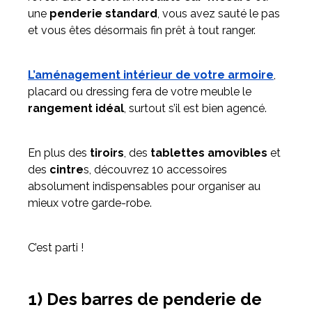
une
penderie standard
, vous avez sauté le pas
et vous êtes désormais fin prêt à tout ranger.
Meuble d'angle
Inspirez-vous du catalogue
Personnalisez nos modèles pour créer le meuble qui vous
L’aménagement intérieur de votre armoire
,
ressemble.
placard ou dressing fera de votre meuble le
rangement idéal
, surtout s’il est bien agencé.
En plus des
tiroirs
, des
tablettes amovibles
et
des
cintre
s, découvrez 10 accessoires
absolument indispensables pour organiser au
mieux votre garde-robe.
C’est parti !
1) Des barres de penderie de