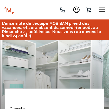
L'ensemble de l'équipe MOBIBAM prend des
Créez votre projet de A à Z
vacances, et sera absent du samedi 1er août au
Dimanche 23 août inclus. Nous vous retrouvons le
lundi 24 août.☀️
Retrouvez vos projets
Imaginez et concevez un meuble 100% unique.
OU
Bureau
Tous
Verrière
Conseils