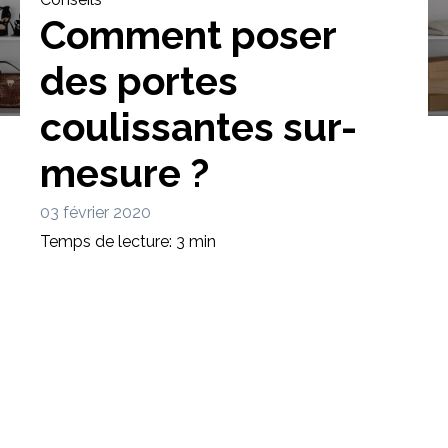
Comment poser
des portes
coulissantes sur-
Bibliothèque
Meuble tv
Dressing
mesure ?
03 février 2020
Temps de lecture: 3 min
Claustra
Portes
Meuble bas
Coulissantes