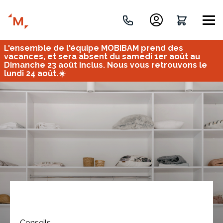
L'ensemble de l'équipe MOBIBAM prend des
Créez votre projet de A à Z
vacances, et sera absent du samedi 1er août au
Dimanche 23 août inclus. Nous vous retrouvons le
lundi 24 août.☀️
Retrouvez vos projets
Imaginez et concevez un meuble 100% unique.
OU
Bureau
Tous
Verrière
Conseils