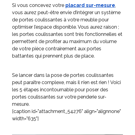
Si vous concevez votre
placard sur-mesure
,
vous aurez peut-être envie d’intégrer un système
Meuble d'angle
de portes coulissantes à votre meuble pour
Inspirez-vous du catalogue
optimiser l’espace disponible. Vous aurez raison ;
Personnalisez nos modèles pour créer le meuble qui vous
les portes coulissantes sont très fonctionnelles et
ressemble.
permettent de profiter au maximum du volume
de votre pièce contrairement aux portes
battantes qui prennent plus de place.
Se lancer dans la pose de portes coulissantes
peut paraître complexe, mais il n’en est rien ! Voici
les 5 étapes incontournable pour poser des
portes coulissantes sur votre penderie sur-
mesure.
[caption id="attachment_54276" align="alignnone"
width="635"]