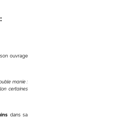
:
s son ouvrage
double manie :
lon certaines
uins
dans sa