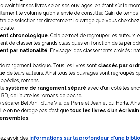
ouvoir trier ses livres selon ses ouvrages, en étant sûr le mo
cilement le volume qu'on a envie de consulter. Gain de temps 
ra de sélectionner directement l'ouvrage que vous cherchez
équate.
ent chronologique
. Cela permet de regrouper les auteurs
nt de classer les grands classiques en fonction de la périod
nt par nationalité
. Envisager des classements croisés : nat
e rangement basique. Tous les livres sont
classés par ord
ue
de leurs auteurs. Ainsi tous les ouvrages sont regroupés q
lopédies, romans.
 le
système de rangement séparé
avec d'un côté les enc
s BD, de l'autre les romans de poche.
séparer Bel Ami, d'une Vie, de Pierre et Jean et du Horla. Ainsi
elle on ne déroge pas c’est que
tous
les livres d’un écrivain
 ensembles
.
ez avoir des
informations sur la profondeur d'une bibli