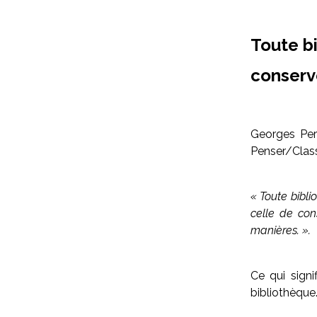
Toute b
conserv
Georges Pere
Penser/Class
« Toute bibli
celle de con
manières. ».
Ce qui signif
bibliothèque