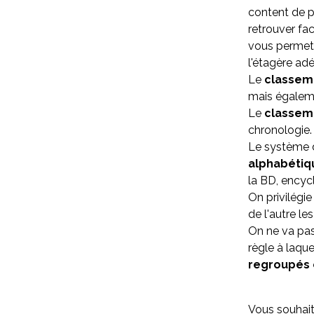
content de p
retrouver fa
vous permett
l'étagère ad
Le
classem
mais égaleme
Le
classeme
chronologie.
Le système d
alphabétiq
la BD, encyc
On privilégie
de l'autre le
On ne va pas 
règle à laqu
regroupés
Vous souhait