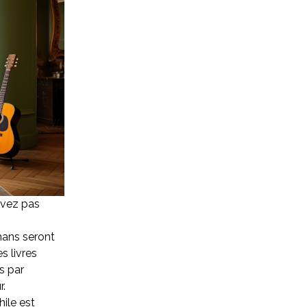
avez pas
mans seront
s livres
s par
r.
hile est