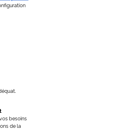
nfiguration
adéquat.
t
vos besoins
ons de la