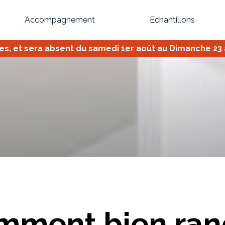
Accompagnement
Echantillons
 et sera absent du samedi 1er août au Dimanche 23 ao
Inspirez-vous du catalogue
Personnalisez nos modèles pour créer le meuble qui vous ressemble
Bibliothèque
Meuble tv
Dressing
Claustra
OU
mment bien ran
Créez votre projet de A à Z
Retrouvez vos proj