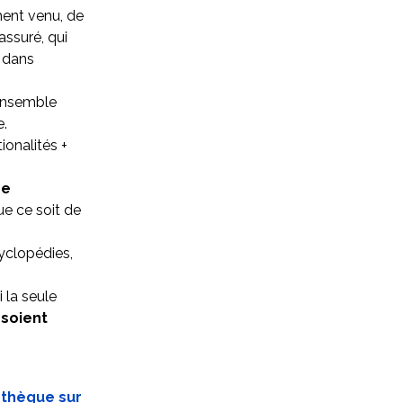
ment venu, de
assuré, qui
 dans
 ensemble
e.
ionalités +
re
ue ce soit de
yclopédies,
 la seule
 soient
othèque sur