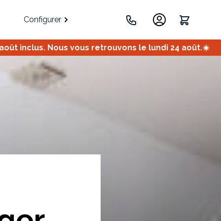
Configurer
ût inclus. Nous vous retrouvons le lundi 24 août.☀️
.
Portes
Meuble bas
Meuble d'angle
Coulissantes
ger
ets