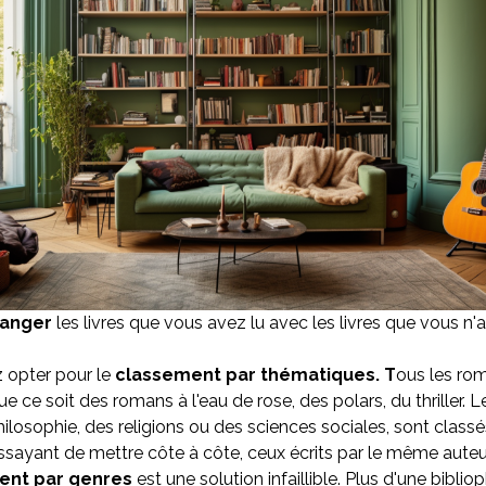
langer
les livres que vous avez lu avec les livres que vous n'
 opter pour le
classement par thématiques. T
ous les ro
e ce soit des romans à l'eau de rose, des polars, du thriller. Le
hilosophie, des religions ou des sciences sociales, sont classé
sayant de mettre côte à côte, ceux écrits par le même auteu
ent par genres
est une solution infaillible. Plus d'une bibliop