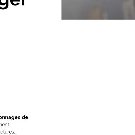
onnages de
ement
ectures.