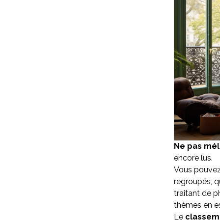
Ne pas mé
encore lus.
Vous pouvez
regroupés, qu
traitant de p
thèmes en es
Le
classem