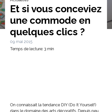
Et si vous conceviez
une commode en
quelques clics ?
Bibliothèque
Meuble tv
Dressing
09 mai 2015
Temps de lecture: 3 min
Claustra
Portes
Meuble bas
Coulissantes
On connaissait la tendance DIY (Do It Yourself)
dans le domaine des arts décoratifs. Depuis peu,