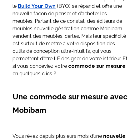
le
Build Your Own
(BYO) se répand et offre une
nouvelle façon de penser et d’acheter les
Meuble d'angle
meubles. Partant de ce constat, des éditeurs de
Inspirez-vous du catalogue
meubles nouvelle génération comme Mobibam
Personnalisez nos modèles pour créer le meuble qui vous
vendent des meubles, certes. Mais leur spécificité
ressemble.
est surtout de mettre à votre disposition des
outils de conception ultra-intuitifs, qui vous
permettent d’être LE designer de votre intérieur. Et
si vous conceviez votre
commode sur mesure
en quelques clics ?
Une commode sur mesure avec
Mobibam
Vous rêvez depuis plusieurs mois d’une
nouvelle