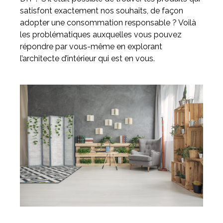
satisfont exactement nos souhaits, de façon
adopter une consommation responsable ? Voilà
Meuble d'angle
les problématiques auxquelles vous pouvez
Inspirez-vous du catalogue
répondre par vous-même en explorant
Personnalisez nos modèles pour créer le meuble qui vous
ressemble.
l’architecte d’intérieur qui est en vous.