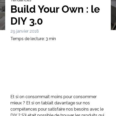
Build Your Own : le
DIY 3.0
29 janvier 2018
Bibliothèque
Meuble tv
Dressing
Temps de lecture: 3 min
Claustra
Portes
Meuble bas
Coulissantes
Et si on consommait moins pour consommer
mieux ? Et si on tablait davantage sur nos
compétences pour satisfaire nos besoins avec le
DIY ? S'il était possible de trouver les produits qui