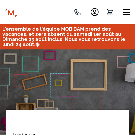
L'ensemble de l'équipe MOBIBAM prend des
Créez votre projet de A à Z
vacances, et sera absent du samedi 1er août au
Dimanche 23 août inclus. Nous vous retrouvons le
lundi 24 août.☀️
Retrouvez vos projets
Imaginez et concevez un meuble 100% unique.
OU
Bureau
Tous
Verrière
Tendances