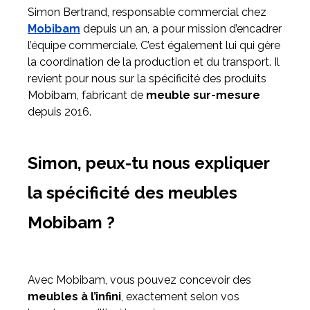
Simon Bertrand, responsable commercial chez
Mobibam
depuis un an, a pour mission d’encadrer
Meuble d'angle
l’équipe commerciale. C’est également lui qui gère
Inspirez-vous du catalogue
la coordination de la production et du transport. Il
Personnalisez nos modèles pour créer le meuble qui vous
revient pour nous sur la spécificité des produits
ressemble.
Mobibam, fabricant de
meuble sur-mesure
depuis 2016.
Simon, peux-tu nous expliquer
la spécificité des meubles
Mobibam ?
Avec Mobibam, vous pouvez concevoir des
meubles à l’infini
, exactement selon vos