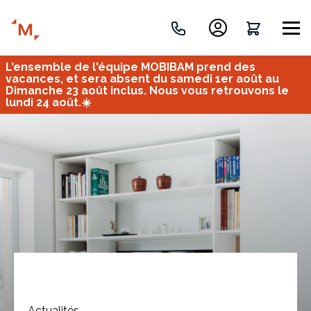
L'ensemble de l'équipe MOBIBAM prend des
Créez votre projet de A à Z
vacances, et sera absent du samedi 1er août au
Dimanche 23 août inclus. Nous vous retrouvons le
lundi 24 août.☀️
Retrouvez vos projets
Imaginez et concevez un meuble 100% unique.
OU
Bureau
Tous
Verrière
Actualités