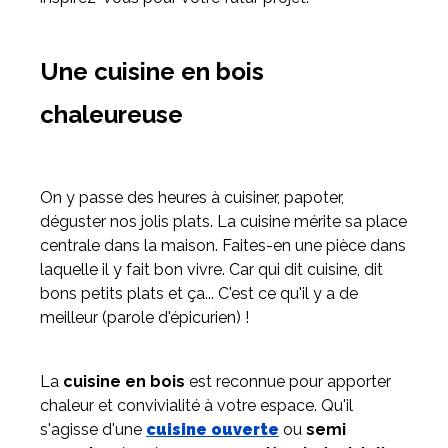
Meuble d'angle
Une cuisine en bois
Inspirez-vous du catalogue
Personnalisez nos modèles pour créer le meuble qui vous
chaleureuse
ressemble.
On y passe des heures à cuisiner, papoter,
déguster nos jolis plats. La cuisine mérite sa place
centrale dans la maison. Faites-en une pièce dans
laquelle il y fait bon vivre. Car qui dit cuisine, dit
bons petits plats et ça... C'est ce qu'il y a de
meilleur (parole d'épicurien) !
La
cuisine en bois
est reconnue pour apporter
chaleur et convivialité à votre espace. Qu'il
s'agisse d'une
cuisine ouverte
ou
semi