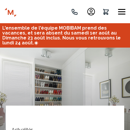
L'ensemble de l'équipe MOBIBAM prend des
Créez votre projet de A à Z
vacances, et sera absent du samedi 1er août au
Dimanche 23 août inclus. Nous vous retrouvons le
lundi 24 août.☀️
Retrouvez vos projets
Imaginez et concevez un meuble 100% unique.
OU
Bureau
Tous
Verrière
Actualités