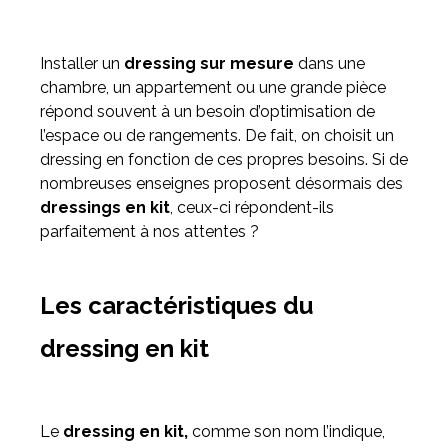
Meuble d'angle
Installer un
dressing sur mesure
dans une
Inspirez-vous du catalogue
chambre, un appartement ou une grande pièce
Personnalisez nos modèles pour créer le meuble qui vous
répond souvent à un besoin d’optimisation de
ressemble.
l’espace ou de rangements. De fait, on choisit un
dressing en fonction de ces propres besoins. Si de
nombreuses enseignes proposent désormais des
dressings en kit
, ceux-ci répondent-ils
parfaitement à nos attentes ?
Les caractéristiques du
dressing en kit
Le
dressing en kit,
comme son nom l’indique,