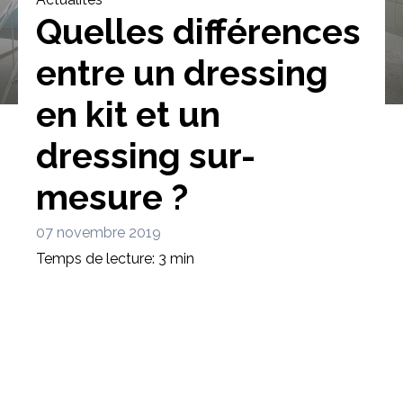
Quelles différences
entre un dressing
en kit et un
Bibliothèque
Meuble tv
Dressing
dressing sur-
mesure ?
07 novembre 2019
Temps de lecture: 3 min
Claustra
Portes
Meuble bas
Coulissantes