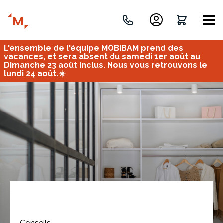
L'ensemble de l'équipe MOBIBAM prend des
Créez votre projet de A à Z
vacances, et sera absent du samedi 1er août au
Dimanche 23 août inclus. Nous vous retrouvons le
lundi 24 août.☀️
Retrouvez vos projets
Imaginez et concevez un meuble 100% unique.
OU
Bureau
Tous
Verrière
Conseils