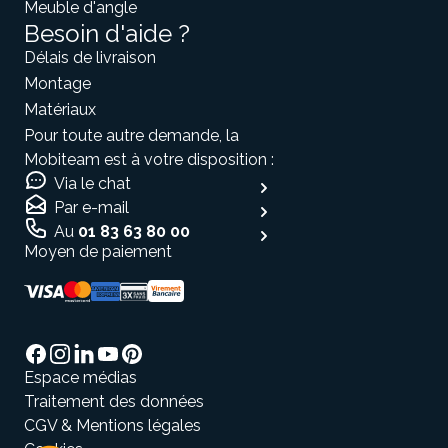
Meuble d'angle
Besoin d'aide ?
Délais de livraison
Montage
Matériaux
Pour toute autre demande, la
Mobiteam est à votre disposition :
Via le chat
Par e-mail
Au
01 83 63 80 00
Moyen de paiement
t nous...
okies !
 d'être sûrs que le contenu de ce site vous intéresse
Espace médias
us déranger, mais on aimerait bien vous accompagner
e visite...
Traitement des données
our vous ?
CGV & Mentions légales
Consentements certifiés par