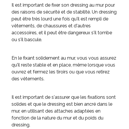
Il est important de fixer son dressing au mur pour
des raisons de sécurité et de stabilité. Un dressing
Meuble d'angle
peut être très lourd une fois qu'il est rempli de
Inspirez-vous du catalogue
vêtements, de chaussures et d'autres
Personnalisez nos modèles pour créer le meuble qui vous
accessoires, et il peut être dangereux s'il tombe
ressemble.
ou s'il bascule.
En le fixant solidement au mur, vous vous assurez
qu'il reste stable et en place, même lorsque vous
ouvrez et fermez les tiroirs ou que vous retirez
des vêtements.
Il est important de s'assurer que les fixations sont
solides et que le dressing est bien ancré dans le
mur, en utilisant des attaches adaptées en
fonction de la nature du mur et du poids du
dressing.