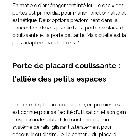
En matière d'aménagement intérieur, le choix des
portes est primordial pour marier fonctionnalité et
Meuble d'angle
esthétique. Deux options prédominent dans la
Inspirez-vous du catalogue
conception de vos placards : la porte de placard
Personnalisez nos modèles pour créer le meuble qui vous
coulissante et la porte battante. Mais quelle est la
ressemble.
plus adaptée à vos besoins ?
Porte de placard coulissante :
l'alliée des petits espaces
La porte de placard coulissante, en premier lieu,
est connue pour sa facilité d'utilisation et son gain
d'espace indéniable. Elle fonctionne sur un
système de rails, glissant latéralement pour
découvrir ou dissimuler le contenu du placard.