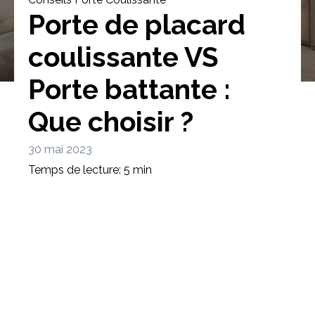
Porte de placard
coulissante VS
Porte battante :
Bibliothèque
Meuble tv
Dressing
Que choisir ?
30 mai 2023
Temps de lecture: 5 min
Claustra
Portes
Meuble bas
Coulissantes