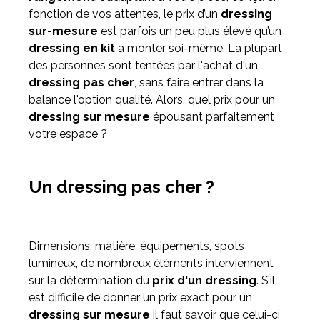
fonction de vos attentes, le prix d’un
dressing
sur-mesure
est parfois un peu plus élevé qu’un
Meuble d'angle
dressing en kit
à monter soi-même. La plupart
Inspirez-vous du catalogue
des personnes sont tentées par l'achat d'un
Personnalisez nos modèles pour créer le meuble qui vous
dressing pas cher
, sans faire entrer dans la
ressemble.
balance l'option qualité. Alors, quel prix pour un
dressing sur mesure
épousant parfaitement
votre espace ?
Un dressing pas cher ?
Dimensions, matière, équipements, spots
lumineux, de nombreux éléments interviennent
sur la détermination du
prix d'un dressing
. S’il
est difficile de donner un prix exact pour un
dressing sur mesure
il faut savoir que celui-ci