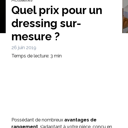
Quel prix pour un
dressing sur-
mesure ?
Bibliothèque
Meuble tv
Dressing
26 juin 2019
Temps de lecture: 3 min
Claustra
Portes
Meuble bas
Coulissantes
Possédant de nombreux
avantages de
rangement
, s’adaptant à votre pièce, conçu en