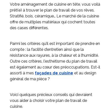
Votre aménagement de cuisine en tête, vous voilà
prêt(e) à trouver le plan de travail de vos rêves.
Meuble d'angle
Stratifié, bois, céramique… Le marché de la cuisine
Inspirez-vous du catalogue
offre de multiples matériaux qui cochent toutes
Personnalisez nos modèles pour créer le meuble qui vous
des cases différentes.
ressemble.
Parmi les critères qu’il est important de prendre en
compte : la facilité d’entretien ainsi que la
résistance aux rayures, à la chaleur et à l’humidité.
Outre ces critères, l'esthétisme du plan de travail
est également au cœur des préoccupations. Est-il
assorti à mes
façades de cuisine
et au design
général de ma pièce ?
Voici quelques précieux conseils qui devraient
vous aider à choisir votre plan de travail de
cuisine.