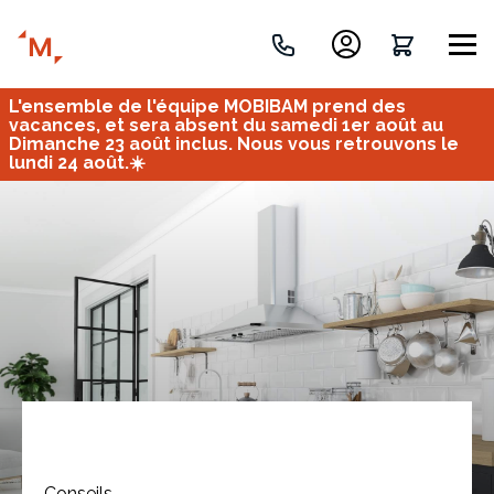
L'ensemble de l'équipe MOBIBAM prend des
Créez votre projet de A à Z
vacances, et sera absent du samedi 1er août au
Dimanche 23 août inclus. Nous vous retrouvons le
lundi 24 août.☀️
Retrouvez vos projets
Imaginez et concevez un meuble 100% unique.
OU
Bureau
Tous
Verrière
Conseils