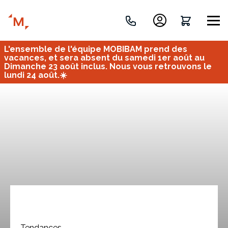
L'ensemble de l'équipe MOBIBAM prend des
Créez votre projet de A à Z
vacances, et sera absent du samedi 1er août au
Dimanche 23 août inclus. Nous vous retrouvons le
lundi 24 août.☀️
Retrouvez vos projets
Imaginez et concevez un meuble 100% unique.
OU
Bureau
Tous
Verrière
Tendances