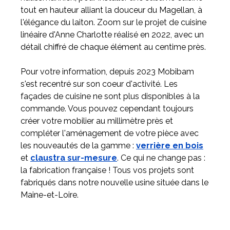
tout en hauteur alliant la douceur du Magellan, à
l'élégance du laiton. Zoom sur le projet de cuisine
Meuble d'angle
linéaire d'Anne Charlotte réalisé en 2022, avec un
Inspirez-vous du catalogue
détail chiffré de chaque élément au centime près.
Personnalisez nos modèles pour créer le meuble qui vous
ressemble.
Pour votre information, depuis 2023 Mobibam
s'est recentré sur son coeur d'activité. Les
façades de cuisine ne sont plus disponibles à la
commande. Vous pouvez cependant toujours
créer votre mobilier au millimètre près et
compléter l'aménagement de votre pièce avec
les nouveautés de la gamme :
verrière en bois
et
claustra sur-mesure
. Ce qui ne change pas :
la fabrication française ! Tous vos projets sont
fabriqués dans notre nouvelle usine située dans le
Maine-et-Loire.