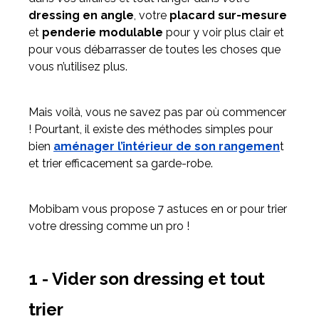
dressing en angle
, votre
placard sur-mesure
et
penderie modulable
pour y voir plus clair et
Meuble d'angle
pour vous débarrasser de toutes les choses que
Inspirez-vous du catalogue
vous n’utilisez plus.
Personnalisez nos modèles pour créer le meuble qui vous
ressemble.
Mais voilà, vous ne savez pas par où commencer
! Pourtant, il existe des méthodes simples pour
bien
aménager l’intérieur de son rangemen
t
et trier efficacement sa garde-robe.
Mobibam vous propose 7 astuces en or pour trier
votre dressing comme un pro !
1 - Vider son dressing et tout
trier