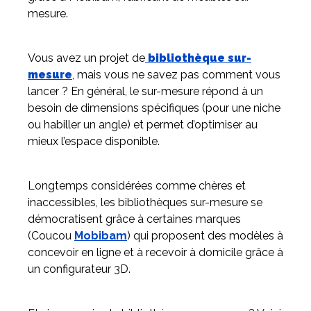
mesure.
Meuble d'angle
Inspirez-vous du catalogue
Vous avez un projet de
bibliothèque sur-
Personnalisez nos modèles pour créer le meuble qui vous
mesure
, mais vous ne savez pas comment vous
ressemble.
lancer ? En général, le sur-mesure répond à un
besoin de dimensions spécifiques (pour une niche
ou habiller un angle) et permet d’optimiser au
mieux l’espace disponible.
Longtemps considérées comme chères et
inaccessibles, les bibliothèques sur-mesure se
démocratisent grâce à certaines marques
(Coucou
Mobibam
) qui proposent des modèles à
concevoir en ligne et à recevoir à domicile grâce à
un configurateur 3D.