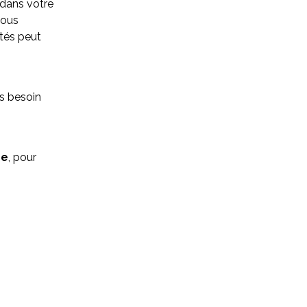
 dans votre
vous
ptés peut
s besoin
re
, pour