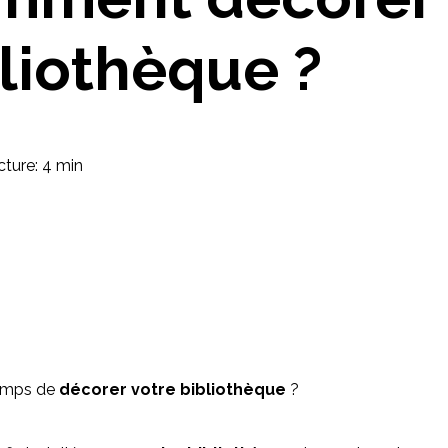
Imaginez et concevez un meuble 100% unique.
liothèque ?
ture: 4 min
 temps de
décorer votre bibliothèque
?