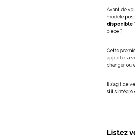
Avant de voul
modèle possi
disponible
pièce ?
Cette premiè
apporter à v
changer ou e
Il s’agit de 
si il s’intèg
Listez 