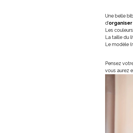
Une belle bib
d’
organiser
Les couleur
La taille du l
Le modèle (m
Pensez votr
vous aurez e