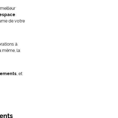
 meilleur
’espace
lume de votre
rations à
la même, la
gements
, et
ments