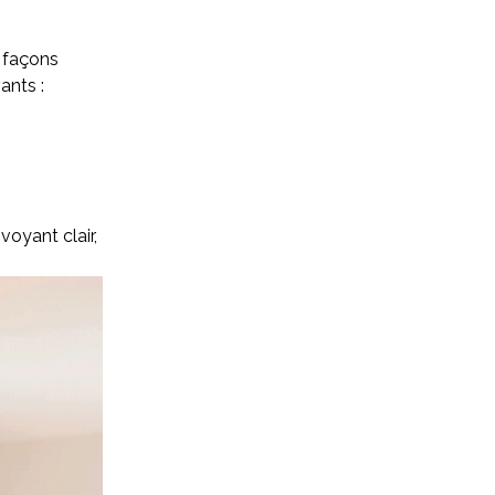
s façons
vants :
voyant clair,