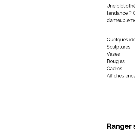
Une bibliot
tendance ? C
d’ameublemen
Quelques idé
Sculptures
Vases
Bougies
Cadres
Affiches enc
Ranger s