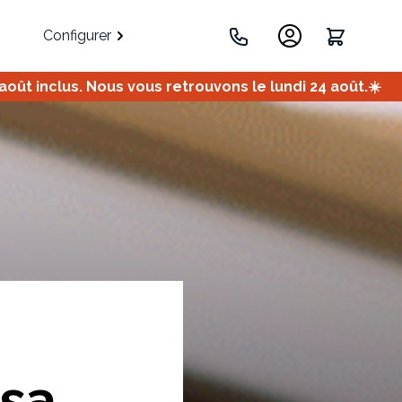
Configurer
ût inclus. Nous vous retrouvons le lundi 24 août.☀️
.
Portes
Meuble bas
Meuble d'angle
Coulissantes
sa
ets