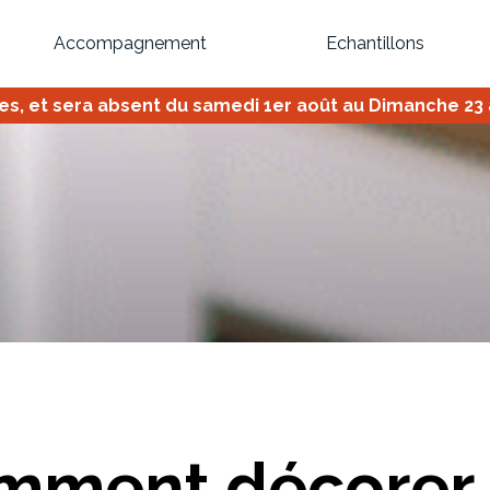
Accompagnement
Echantillons
 et sera absent du samedi 1er août au Dimanche 23 ao
Inspirez-vous du catalogue
Personnalisez nos modèles pour créer le meuble qui vous ressemble
Bibliothèque
Meuble tv
Dressing
Claustra
OU
mment décorer 
Créez votre projet de A à Z
Retrouvez vos proj