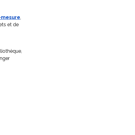
r-mesure
,
ets et de
liothèque,
anger