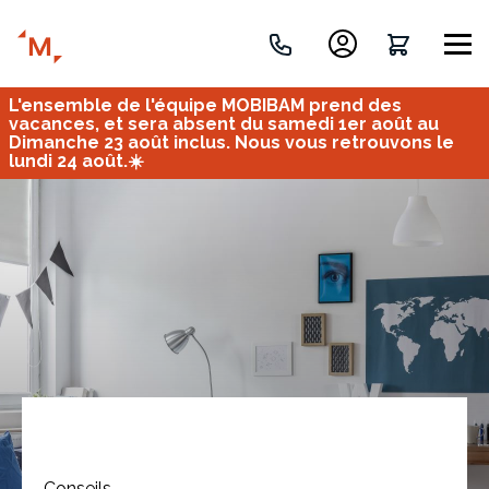
L'ensemble de l'équipe MOBIBAM prend des
Créez votre projet de A à Z
vacances, et sera absent du samedi 1er août au
Dimanche 23 août inclus. Nous vous retrouvons le
lundi 24 août.☀️
Retrouvez vos projets
Imaginez et concevez un meuble 100% unique.
OU
Bureau
Tous
Verrière
Conseils